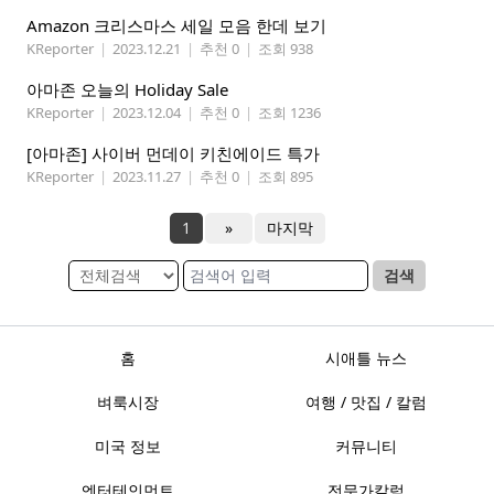
Amazon 크리스마스 세일 모음 한데 보기
KReporter
|
2023.12.21
|
추천 0
|
조회 938
아마존 오늘의 Holiday Sale
KReporter
|
2023.12.04
|
추천 0
|
조회 1236
[아마존] 사이버 먼데이 키친에이드 특가
KReporter
|
2023.11.27
|
추천 0
|
조회 895
1
»
마지막
검색
홈
시애틀 뉴스
벼룩시장
여행 / 맛집 / 칼럼
미국 정보
커뮤니티
엔터테인먼트
전문가칼럼