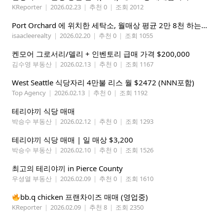
KReporter
|
2026.02.23
|
추천 0
|
조회 2012
Port Orchard 에 위치한 세탁소, 월매상 평균 2만 8천 하는데 20만에 매매합니다
isaacleerealty
|
2026.02.20
|
추천 0
|
조회 1055
켄모어 그로서리/델리 + 인벤토리 급매 가격 $200,000
김수영 부동산
|
2026.02.13
|
추천 0
|
조회 1167
West Seattle 식당자리 4만불 리스 월 $2472 (NNN포함)
Top Agency
|
2026.02.13
|
추천 0
|
조회 1192
테리야끼 식당 매매
박승수 부동산
|
2026.02.12
|
추천 0
|
조회 1293
테리야끼 식당 매매 | 일 매상 $3,200
박승수 부동산
|
2026.02.10
|
추천 0
|
조회 1526
최고의 테리야끼 in Pierce County
우셩열 부동산
|
2026.02.09
|
추천 0
|
조회 1610
bb.q chicken 프랜차이즈 매매 (영업중)
KReporter
|
2026.02.09
|
추천 8
|
조회 2350