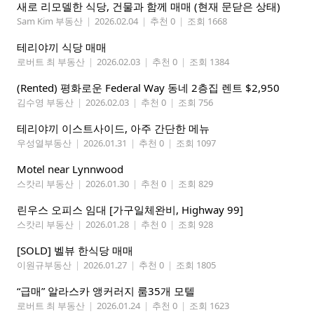
새로 리모델한 식당, 건물과 함께 매매 (현재 문닫은 상태)
Sam Kim 부동산
|
2026.02.04
|
추천 0
|
조회 1668
테리야끼 식당 매매
로버트 최 부동산
|
2026.02.03
|
추천 0
|
조회 1384
(Rented) 평화로운 Federal Way 동네 2층집 렌트 $2,950
김수영 부동산
|
2026.02.03
|
추천 0
|
조회 756
테리야끼 이스트사이드, 아주 간단한 메뉴
우성열부동산
|
2026.01.31
|
추천 0
|
조회 1097
Motel near Lynnwood
스캇리 부동산
|
2026.01.30
|
추천 0
|
조회 829
린우스 오피스 임대 [가구일체완비, Highway 99]
스캇리 부동산
|
2026.01.28
|
추천 0
|
조회 928
[SOLD] 벨뷰 한식당 매매
이원규부동산
|
2026.01.27
|
추천 0
|
조회 1805
“급매” 알라스카 앵커러지 룸35개 모텔
로버트 최 부동산
|
2026.01.24
|
추천 0
|
조회 1623