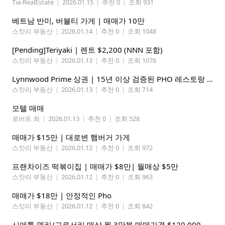
Tia-RealEstate
|
2026.01.15
|
추천 0
|
조회 931
베트남 반미, 버블티 가게 | 매매가 10만
스캇리 부동산
|
2026.01.14
|
추천 0
|
조회 1048
[Pending]Teriyaki | 렌트 $2,200 (NNN 포함)
스캇리 부동산
|
2026.01.13
|
추천 0
|
조회 1076
Lynnwood Prime 상권 | 15년 이상 검증된 PHO 레스토랑 매매
스캇리 부동산
|
2026.01.13
|
추천 0
|
조회 714
모텔 매매
로버트 최
|
2026.01.13
|
추천 0
|
조회 528
매매가 $15만 | 대로변 햄버거 가게
스캇리 부동산
|
2026.01.12
|
추천 0
|
조회 972
프랜차이즈 떡볶이집 | 매매가 $8만| 월매상 $5만
스캇리 부동산
|
2026.01.12
|
추천 0
|
조회 963
매매가 $18만 | 안정적인 Pho
스캇리 부동산
|
2026.01.12
|
추천 0
|
조회 842
시애틀 델리/그로서리 매상 월 3만불 매매가격 $120,000