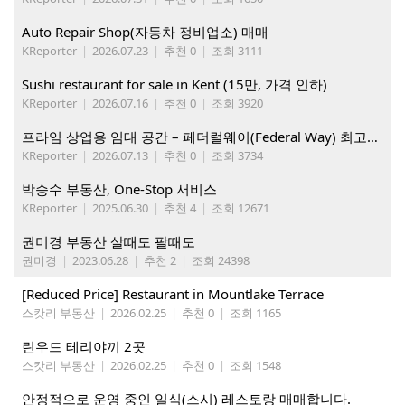
Auto Repair Shop(자동차 정비업소) 매매
KReporter
|
2026.07.23
|
추천 0
|
조회 3111
Sushi restaurant for sale in Kent (15만, 가격 인하)
KReporter
|
2026.07.16
|
추천 0
|
조회 3920
프라임 상업용 임대 공간 – 페더럴웨이(Federal Way) 최고의 가시성 입지
KReporter
|
2026.07.13
|
추천 0
|
조회 3734
박승수 부동산, One-Stop 서비스
KReporter
|
2025.06.30
|
추천 4
|
조회 12671
권미경 부동산 살때도 팔때도
권미경
|
2023.06.28
|
추천 2
|
조회 24398
[Reduced Price] Restaurant in Mountlake Terrace
스캇리 부동산
|
2026.02.25
|
추천 0
|
조회 1165
린우드 테리야끼 2곳
스캇리 부동산
|
2026.02.25
|
추천 0
|
조회 1548
안정적으로 운영 중인 일식(스시) 레스토랑 매매합니다.