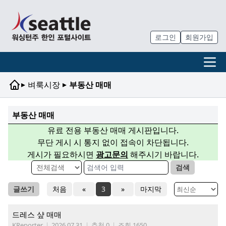
로그인
회원가입
▸
▸
벼룩시장
부동산 매매
부동산 매매
유료 전용 부동산 매매 게시판입니다.
무단 게시 시 통지 없이 접속이 차단됩니다.
게시가 필요하시면
광고문의
해주시기 바랍니다.
검색
글쓰기
처음
«
3
»
마지막
드레스 샾 매매
KReporter
|
2026.07.31
|
추천 0
|
조회 1650