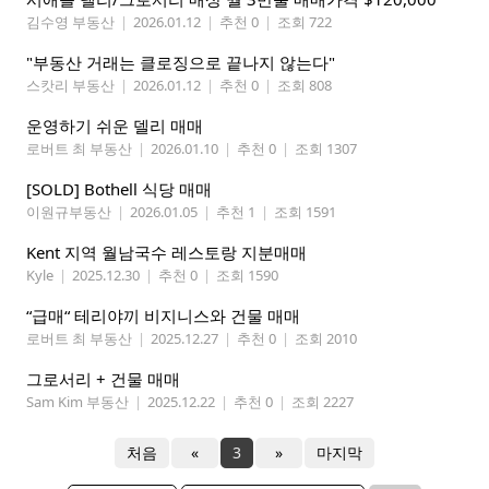
김수영 부동산
|
2026.01.12
|
추천 0
|
조회 722
"부동산 거래는 클로징으로 끝나지 않는다"
스캇리 부동산
|
2026.01.12
|
추천 0
|
조회 808
운영하기 쉬운 델리 매매
로버트 최 부동산
|
2026.01.10
|
추천 0
|
조회 1307
[SOLD] Bothell 식당 매매
이원규부동산
|
2026.01.05
|
추천 1
|
조회 1591
Kent 지역 월남국수 레스토랑 지분매매
Kyle
|
2025.12.30
|
추천 0
|
조회 1590
“급매“ 테리야끼 비지니스와 건물 매매
로버트 최 부동산
|
2025.12.27
|
추천 0
|
조회 2010
그로서리 + 건물 매매
Sam Kim 부동산
|
2025.12.22
|
추천 0
|
조회 2227
처음
«
3
»
마지막