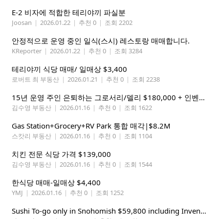
E-2 비자에 적합한 테리야끼 파실분
Joosan
|
2026.01.22
|
추천 0
|
조회 2202
안정적으로 운영 중인 일식(스시) 레스토랑 매매합니다.
KReporter
|
2026.01.22
|
추천 0
|
조회 3284
테리야끼 식당 매매/ 일매상 $3,400
로버트 최 부동산
|
2026.01.21
|
추천 0
|
조회 2238
15년 운영 주인 은퇴하는 그로서리/델리 $180,000 + 인벤토리 ( 약 7만불)
김수영 부동산
|
2026.01.16
|
추천 0
|
조회 1622
Gas Station+Grocery+RV Park 통합 매각|$8.2M
스캇리 부동산
|
2026.01.16
|
추천 0
|
조회 1104
치킨 전문 식당 가격 $139,000
김수영 부동산
|
2026.01.16
|
추천 0
|
조회 1544
한식당 매매-일매상 $4,400
YMJ
|
2026.01.16
|
추천 0
|
조회 1252
Sushi To-go only in Snohomish $59,800 including Inventory!