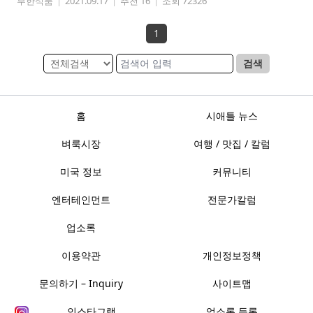
부한식품
|
2021.09.17
|
추천 16
|
조회 72326
1
검색
홈
시애틀 뉴스
벼룩시장
여행 / 맛집 / 칼럼
미국 정보
커뮤니티
엔터테인먼트
전문가칼럼
업소록
이용약관
개인정보정책
문의하기 – Inquiry
사이트맵
인스타그램
업소록 등록