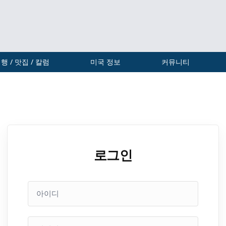
행 / 맛집 / 칼럼
미국 정보
커뮤니티
로그인
아
이
디
비