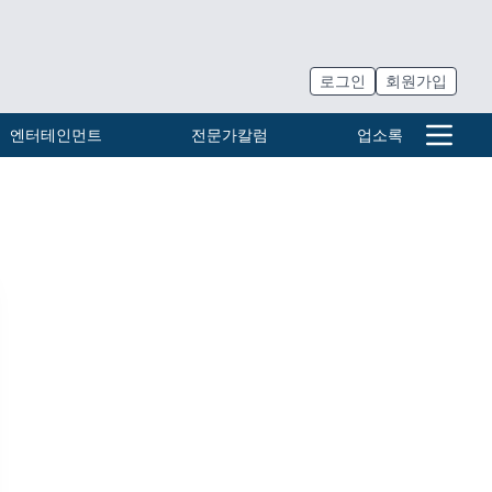
로그인
회원가입
엔터테인먼트
전문가칼럼
업소록