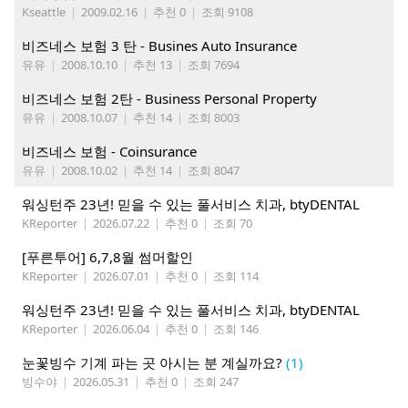
Kseattle
|
2009.02.16
|
추천 0
|
조회 9108
비즈네스 보험 3 탄 - Busines Auto Insurance
유유
|
2008.10.10
|
추천 13
|
조회 7694
비즈네스 보험 2탄 - Business Personal Property
유유
|
2008.10.07
|
추천 14
|
조회 8003
비즈네스 보험 - Coinsurance
유유
|
2008.10.02
|
추천 14
|
조회 8047
워싱턴주 23년! 믿을 수 있는 풀서비스 치과, btyDENTAL
KReporter
|
2026.07.22
|
추천 0
|
조회 70
[푸른투어] 6,7,8월 썸머할인
KReporter
|
2026.07.01
|
추천 0
|
조회 114
워싱턴주 23년! 믿을 수 있는 풀서비스 치과, btyDENTAL
KReporter
|
2026.06.04
|
추천 0
|
조회 146
눈꽃빙수 기계 파는 곳 아시는 분 계실까요?
(1)
빙수야
|
2026.05.31
|
추천 0
|
조회 247