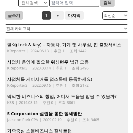
검색
글쓰기
1
»
마지막
열쇠(Lock & Key) – 자동차, 가게 및 사무실, 집 출장서비스
KReporter
|
2024.06.13
|
추천 1
|
조회 1442
사업체 운영에 필요한 워싱턴주 법규 모음
KReporter3
|
2023.03.14
|
추천 1
|
조회 2496
사업체를 케이시애틀 업소록에 등록하세요!
KReporter3
|
2022.09.16
|
추천 1
|
조회 2172
막막한 비즈니스의 창업, 어디서 도움을 받을 수 있을까?
KSR
|
2014.08.15
|
추천 0
|
조회 3861
S-Corporation 설립을 통한 절세방안
Jaesoon Park CPA
|
2009.02.19
|
추천 0
|
조회 9405
가족중심 스몰비즈니스 절세플랜