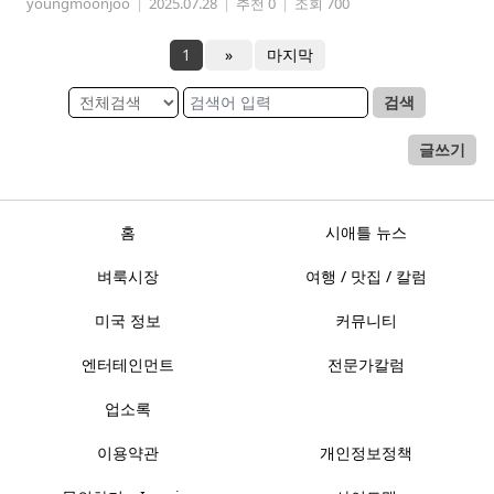
youngmoonjoo
|
2025.07.28
|
추천 0
|
조회 700
1
»
마지막
검색
글쓰기
홈
시애틀 뉴스
벼룩시장
여행 / 맛집 / 칼럼
미국 정보
커뮤니티
엔터테인먼트
전문가칼럼
업소록
이용약관
개인정보정책