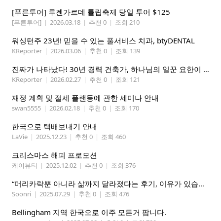
[푸른투어] 루젠가르데 튤립축제 당일 투어 $125
[푸른투어]
|
2026.03.18
|
추천 0
|
조회 210
워싱턴주 23년! 믿을 수 있는 풀서비스 치과, btyDENTAL
KReporter
|
2026.03.06
|
추천 0
|
조회 139
진짜가 나타났다! 30년 경력 건축가, 하나님의 일꾼 요한이 책임 시공합니다.
KReporter
|
2026.02.27
|
추천 0
|
조회 121
재정 계획 및 절세 플랜등에 관한 세미나 안내
swan5555
|
2026.02.18
|
추천 0
|
조회 170
한국으로 택배보내기 안내
LaVie
|
2025.12.23
|
추천 0
|
조회 460
크리스마스 해피 프로모션
케이뷰티
|
2025.12.02
|
추천 0
|
조회 376
“머리카락뿐 아니라 삶까지 달라졌다는 후기, 이유가 있습니다
Soonri
|
2025.07.29
|
추천 0
|
조회 476
Bellingham 지역 한국으로 이주 모든거 팜니다.