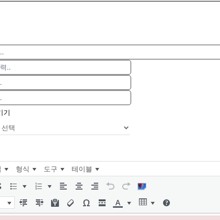
기기
입
형식
도구
테이블