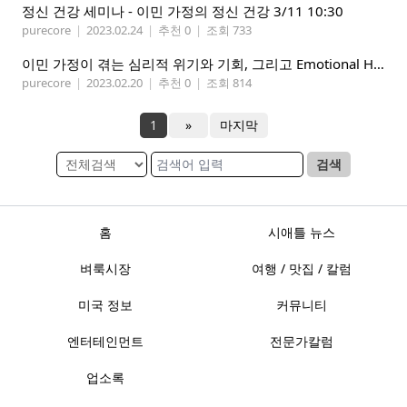
정신 건강 세미나 - 이민 가정의 정신 건강 3/11 10:30
purecore
|
2023.02.24
|
추천 0
|
조회 733
이민 가정이 겪는 심리적 위기와 기회, 그리고 Emotional Home
purecore
|
2023.02.20
|
추천 0
|
조회 814
1
»
마지막
검색
홈
시애틀 뉴스
벼룩시장
여행 / 맛집 / 칼럼
미국 정보
커뮤니티
엔터테인먼트
전문가칼럼
업소록