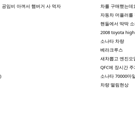
 공임비 아껴서 햄버거 사 먹자
차를 구매했는데
택
자동차 머플러를 
핸들에서 딱딱 소
저
2008 toyota high
소나타 차량
베라크루스
새차뽑고 엔진오일
QFC에 장시간 주
)
소나타 70000마
차량 떨림현상