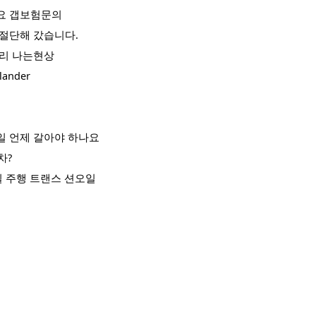
요 갭보험문의
절단해 갔습니다.
리 나는현상
lander
 언제 갈아야 하나요
차?
일 주행 트랜스 션오일