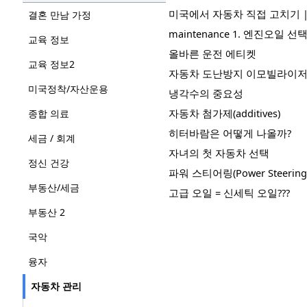
미국에서 자동차 직접 고치기 |
결혼 만남 가정
maintenance 1. 엔진오일 선
교육 정보
올바른 운전 에티켓
교육 정보2
자동차 도난방지 이모빌라이
미국정착/자산운용
냉각수의 중요성
자동차 첨가제(additives)
종합 의료
히터바람은 어떻게 나올까?
세금 / 회계
자녀의 첫 자동차 선택
정신 건강
파워 스티어링(Power Steering
부동산/세금
고급 오일 = 신세틱 오일???
부동산 2
국악
융자
자동차 관리