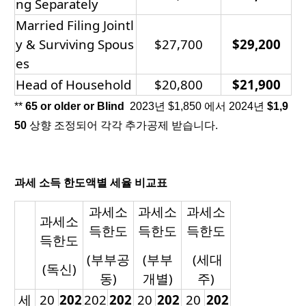
ng Separately
Married Filing Jointl
y & Surviving Spous
$27,700
$29,200
es
Head of Household
$20,800
$21,900
**
65 or older or Blind
2023년 $1,850 에서 2024년
$1,9
50
상향 조정되어 각각 추가공제 받습니다.
과세 소득 한도액별 세율 비교표
과세소
과세소
과세소
과세소
득한도
득한도
득한도
득한도
(부부공
(부부
(세대
(독신)
동)
개별)
주)
세
20
202
202
202
20
202
20
202