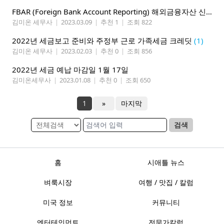
FBAR (Foreign Bank Account Reporting) 해외금융자산 신고
(1
김미온 세무사
|
2023.03.09
|
추천 1
|
조회 822
2022년 세금보고 준비와 주정부 근로 가족세금 크레딧
(1)
김미온 세무사
|
2023.02.03
|
추천 0
|
조회 856
2022년 세금 예납 마감일 1월 17일
김미온세무사
|
2023.01.08
|
추천 0
|
조회 650
1
»
마지막
검색
홈
시애틀 뉴스
벼룩시장
여행 / 맛집 / 칼럼
미국 정보
커뮤니티
엔터테인먼트
전문가칼럼