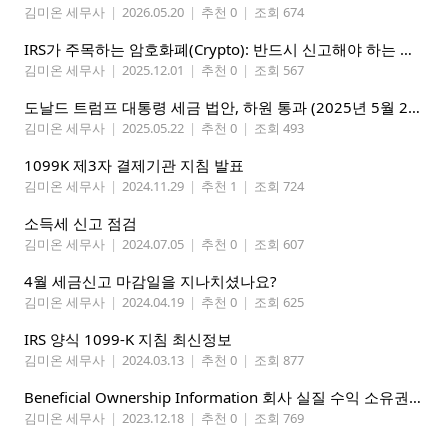
김미온 세무사
|
2026.05.20
|
추천 0
|
조회 674
IRS가 주목하는 암호화폐(Crypto): 반드시 신고해야 하는 이유와 방법
김미온 세무사
|
2025.12.01
|
추천 0
|
조회 567
도날드 트럼프 대통령 세금 법안, 하원 통과 (2025년 5월 22일)
김미온 세무사
|
2025.05.22
|
추천 0
|
조회 493
1099K 제3자 결제기관 지침 발표
김미온 세무사
|
2024.11.29
|
추천 1
|
조회 724
소득세 신고 점검
김미온 세무사
|
2024.07.05
|
추천 0
|
조회 607
4월 세금신고 마감일을 지나치셨나요?
김미온 세무사
|
2024.04.19
|
추천 0
|
조회 625
IRS 양식 1099-K 지침 최신정보
김미온 세무사
|
2024.03.13
|
추천 0
|
조회 877
Beneficial Ownership Information 회사 실질 수익 소유권 신고 개시 2024년 1월 1일
김미온 세무사
|
2023.12.18
|
추천 0
|
조회 769