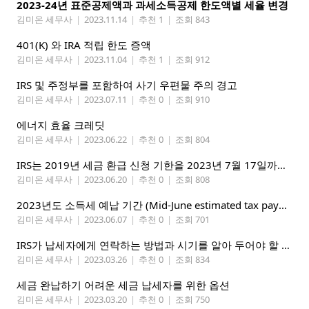
2023-24년 표준공제액과 과세소득공제 한도액별 세율 변경
김미온 세무사
|
2023.11.14
|
추천 1
|
조회 843
401(K) 와 IRA 적립 한도 증액
김미온 세무사
|
2023.11.04
|
추천 1
|
조회 912
IRS 및 주정부를 포함하여 사기 우편물 주의 경고
김미온 세무사
|
2023.07.11
|
추천 0
|
조회 910
에너지 효율 크레딧
김미온 세무사
|
2023.06.22
|
추천 0
|
조회 804
IRS는 2019년 세금 환급 신청 기한을 2023년 7월 17일까지 연장했습니다.
김미온 세무사
|
2023.06.20
|
추천 0
|
조회 808
2023년도 소득세 예납 기간 (Mid-June estimated tax payment deadline)
김미온 세무사
|
2023.06.07
|
추천 0
|
조회 701
IRS가 납세자에게 연락하는 방법과 시기를 알아 두어야 할 중요한 세부 정보
김미온 세무사
|
2023.03.26
|
추천 0
|
조회 834
세금 완납하기 어려운 세금 납세자를 위한 옵션
김미온 세무사
|
2023.03.20
|
추천 0
|
조회 750