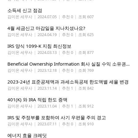
소득세 신고 점검
김미온 세무사
|
2024.07.05
|
추천 0
|
조회 607
4월 세금신고 마감일을 지나치셨나요?
김미온 세무사
|
2024.04.19
|
추천 0
|
조회 625
IRS 양식 1099-K 지침 최신정보
김미온 세무사
|
2024.03.13
|
추천 0
|
조회 877
Beneficial Ownership Information 회사 실질 수익 소유권 신고 개시 2024년 1월 1일
김미온 세무사
|
2023.12.18
|
추천 0
|
조회 769
2023-24년 표준공제액과 과세소득공제 한도액별 세율 변경
김미온 세무사
|
2023.11.14
|
추천 1
|
조회 842
401(K) 와 IRA 적립 한도 증액
김미온 세무사
|
2023.11.04
|
추천 1
|
조회 912
IRS 및 주정부를 포함하여 사기 우편물 주의 경고
김미온 세무사
|
2023.07.11
|
추천 0
|
조회 910
에너지 효율 크레딧