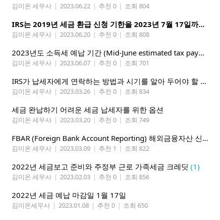
김미온 세무사
|
2023.06.22
|
추천 0
|
조회 804
IRS는 2019년 세금 환급 신청 기한을 2023년 7월 17일까지 연장했습니다.
김미온 세무사
|
2023.06.20
|
추천 0
|
조회 808
2023년도 소득세 예납 기간 (Mid-June estimated tax payment deadline)
김미온 세무사
|
2023.06.07
|
추천 0
|
조회 701
IRS가 납세자에게 연락하는 방법과 시기를 알아 두어야 할 중요한 세부 정보
김미온 세무사
|
2023.03.26
|
추천 0
|
조회 834
세금 완납하기 어려운 세금 납세자를 위한 옵션
김미온 세무사
|
2023.03.20
|
추천 0
|
조회 749
FBAR (Foreign Bank Account Reporting) 해외금융자산 신고
(1
김미온 세무사
|
2023.03.09
|
추천 1
|
조회 822
2022년 세금보고 준비와 주정부 근로 가족세금 크레딧
(1)
김미온 세무사
|
2023.02.03
|
추천 0
|
조회 856
2022년 세금 예납 마감일 1월 17일
김미온세무사
|
2023.01.08
|
추천 0
|
조회 650