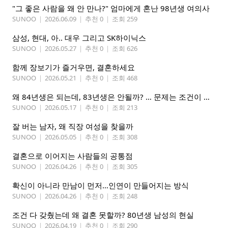
"그 좋은 사람을 왜 안 만나?" 엄마에게 혼난 98년생 여의사
SUNOO
|
2026.06.09
|
추천 0
|
조회 259
삼성, 현대, 아.. 대우 그리고 SK하이닉스
SUNOO
|
2026.05.27
|
추천 0
|
조회 626
함께 장보기가 즐거우면, 결혼하세요
SUNOO
|
2026.05.21
|
추천 0
|
조회 468
왜 84년생은 되는데, 83년생은 안될까? … 문제는 조건이 아니라 고집
SUNOO
|
2026.05.17
|
추천 0
|
조회 213
잘 버는 남자, 왜 직장 여성을 찾을까
SUNOO
|
2026.05.05
|
추천 0
|
조회 308
결혼으로 이어지는 사람들의 공통점
SUNOO
|
2026.04.26
|
추천 0
|
조회 305
확신이 아니라 만남이 먼저…인연이 만들어지는 방식
SUNOO
|
2026.04.26
|
추천 0
|
조회 248
조건 다 갖췄는데 왜 결혼 못할까? 80년생 남성의 현실
SUNOO
|
2026.04.19
|
추천 0
|
조회 290