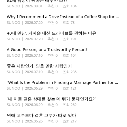
92세 남성이 원하는 배우자 조건
SUNOO
|
2026.08.01
|
추천 0
|
조회 104
Why I Recommend a Drive Instead of a Coffee Shop for People Dating in Their 40s
SUNOO
|
2026.07.20
|
추천 0
|
조회 73
40대 만남, 커피숍 대신 드라이브를 권하는 이유
SUNOO
|
2026.07.20
|
추천 0
|
조회 191
A Good Person, or a Trustworthy Person?
SUNOO
|
2026.07.10
|
추천 0
|
조회 104
좋은 사람인가, 믿을 만한 사람인가
SUNOO
|
2026.07.10
|
추천 0
|
조회 235
“What Is the Problem in Finding a Marriage Partner for My Son?”
SUNOO
|
2026.06.29
|
추천 0
|
조회 121
“내 아들 결혼 상대를 찾는 데 뭐가 문제인가요?”
SUNOO
|
2026.06.29
|
추천 0
|
조회 262
연애 고수보다 결혼 고수가 따로 있다
SUNOO
|
2026.06.26
|
추천 0
|
조회 217