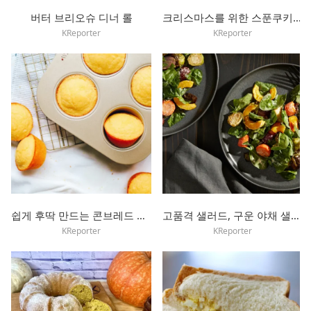
버터 브리오슈 디너 롤
크리스마스를 위한 스푼쿠키 레시피
KReporter
KReporter
쉽게 후딱 만드는 콘브레드 머핀
고품격 샐러드, 구운 야채 샐러드
KReporter
KReporter