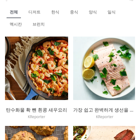
전체
디저트
한식
중식
양식
일식
멕시칸
브런치
탄수화물 확 뺀 흰콩 새우요리
가장 쉽고 완벽하게 생선을 조리하는 팁
KReporter
KReporter