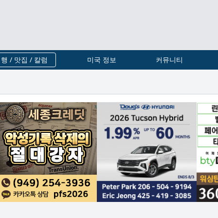
행 / 맛집 / 칼럼
미국 정보
커뮤니티