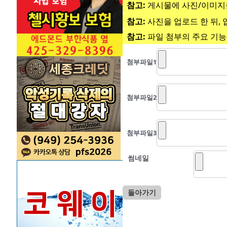
참고:
게시물에 사진/이미지를
참고:
사진을 업로드 한 뒤, 
참고:
파일 첨부의 주요 기능
첨부파일
1
첨부파일
2
첨부파일
3
썸네일
돌아가기