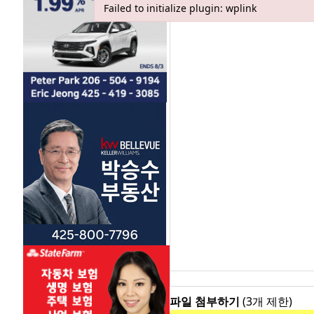
Failed to initialize plugin: wplink
Failed to initialize plugin: wplink
파일 첨부하기
(3개 제한)