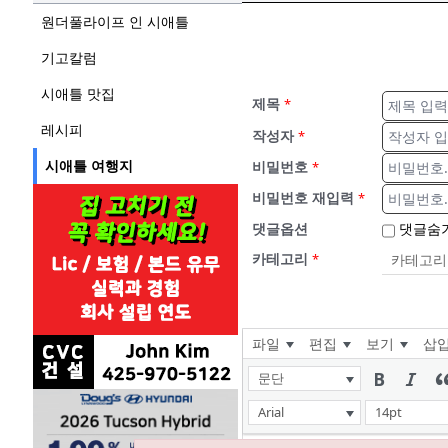
원더풀라이프 인 시애틀
기고칼럼
시애틀 맛집
제목
*
레시피
작성자
*
시애틀 여행지
비밀번호
*
비밀번호 재입력
*
댓글옵션
댓글숨
카테고리
*
파일
편집
보기
삽
문단
Arial
14pt