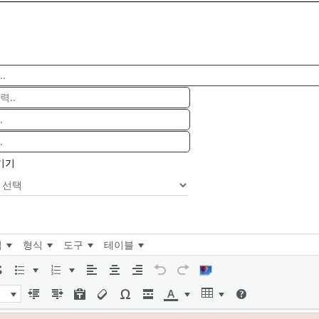
기기
입
형식
도구
테이블