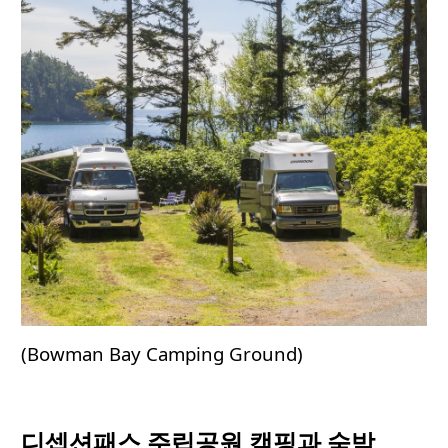
(Bowman Bay Camping Ground)
디셉션패스
주립공원
캠핑과
숙박