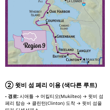
② 윗비 섬 페리 이용 (색다른 루트)
- 경로
:
시애틀 → 머킬티오(Mukilteo) → 윗비 섬
페리 탑승 → 클린턴(Clinton) 도착 → 윗비 섬을
따라 디셉션패스