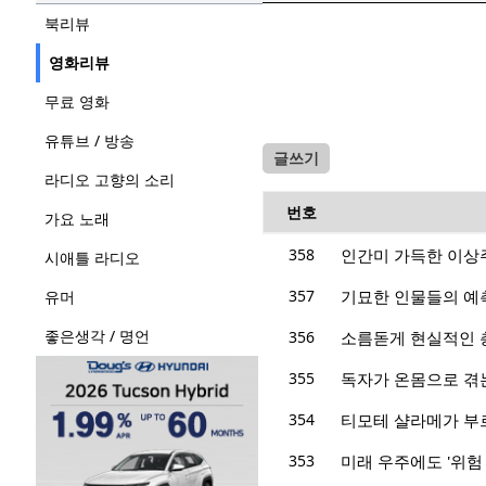
북리뷰
영화리뷰
무료 영화
유튜브 / 방송
글쓰기
라디오 고향의 소리
번호
가요 노래
358
인간미 가득한 이상
시애틀 라디오
357
기묘한 인물들의 예
유머
좋은생각 / 명언
356
소름돋게 현실적인 
355
독자가 온몸으로 겪는
354
티모테 샬라메가 부르
353
미래 우주에도 '위험 