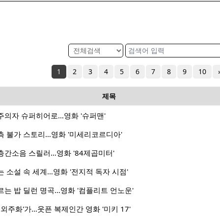
1
2
3
4
5
6
7
8
9
10
제목
주의자 슈퍼히어로…영화 '슈퍼맨'
측 불가 스토리…영화 '미세리코르디아'
층간소음 스릴러…영화 '84제곱미터'
 소설 속 세계…영화 '전지적 독자 시점'
는 밥 딜런 명곡…영화 '컴플리트 언노운'
외주화'가…웃픈 복제인간 영화 '미키 17'