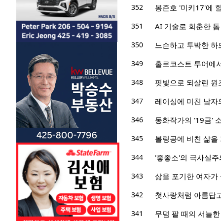
352
봉준호 '미키17'에
351
AI 기술로 회춘한 톰
350
느슨하고 투박한 하
349
홀로코스트 투어에서 
348
핏빛으로 되살린 원
347
레이싱에 미친 남자의
346
동화작가의 '19금'
345
볼링공에 비친 삶을 
344
'좋좋소'의 극사실주
343
삶을 포기한 여자가 
342
첫사랑처럼 아름답고
341
무덤 팔 때의 서늘한