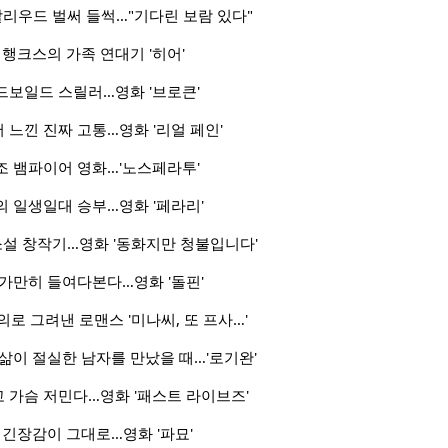
 할리우드 벌써 들썩…"기다린 보람 있다"
 행크스의 가족 연대기 '히어'
드보일드 스릴러…영화 '브로큰'
느낀 진짜 고통…영화 '리얼 페인'
조 뱀파이어 영화…'노스페라투'
 일생일대 승부…영화 '페라리'
 소설 창작기…영화 '동화지만 청불입니다'
가만히 들여다본다…영화 '돌핀'
의로 그려낸 로맨스 '미나씨, 또 프사…'
삶이 절실한 남자를 만났을 때…'로기완'
 가슴 저민다…영화 '패스트 라이브즈'
 긴장감이 그대로…영화 '파묘'