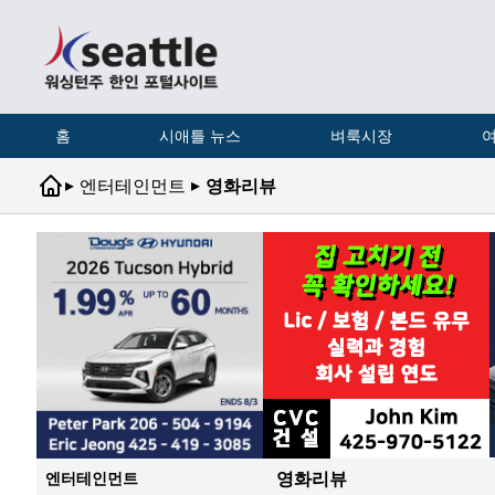
홈
시애틀 뉴스
벼룩시장
여
▸
▸
엔터테인먼트
영화리뷰
영화리뷰
엔터테인먼트