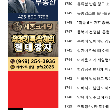
1750
유류분 반환 청구 소
1749
유흥업소를 드나들던 
1748
"짝퉁 6천 건?" 중
1747
동북아 전쟁설..홍현
1746
폭력이 있어야만 강
1745
상간녀 만날 때 아이
1744
어려운 시기 세일행사
1743
한강공원 변사체 미스
1742
번하게 발생하고 있
1741
아버지가 남긴 아파
1740
양육비 안주고 제재받
1739
연말정산, 안 토하려면