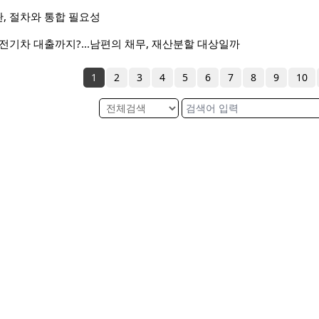
, 절차와 통합 필요성
전기차 대출까지?...남편의 채무, 재산분할 대상일까
1
2
3
4
5
6
7
8
9
10