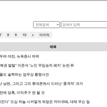
7
8
9
10
»
마지막
제목
우려 여전, 뉴욕증시 하락
복권 발탈" 이준석 '노인 무임승차 폐지' 논란 外
실물도 슬쩍하는 업무상 횡령사건
 남편, 그리고 그의 휴대폰에서 드러난 '충격적' 과거
전에 당혹, 이익추구 판 될 것
어진다" 도심 하늘 시커멓게 뒤덮은 까마귀떼, 대체 무슨 일