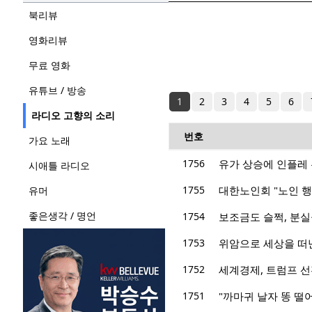
북리뷰
영화리뷰
무료 영화
유튜브 / 방송
1
2
3
4
5
6
라디오 고향의 소리
번호
가요 노래
1756
유가 상승에 인플레 
시애틀 라디오
1755
대한노인회 "노인 행
유머
좋은생각 / 명언
1754
보조금도 슬쩍, 분
1753
위암으로 세상을 떠난
1752
세계경제, 트럼프 선
1751
"까마귀 날자 똥 떨