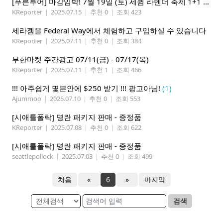
[푸른투어] 마감임박! 7월 19일 (토) 세큄 라벤더 축제 1+1 이벤트
KReporter
|
2025.07.15
|
추천 0
|
조회 423
세라젬을 Federal Way에서 체험하고 구입하실 수 있습니다
KReporter
|
2025.07.11
|
추천 0
|
조회 384
부한마켓 주간광고 07/11(금) - 07/17(목)
KReporter
|
2025.07.11
|
추천 1
|
조회 466
!!! 아주쉽게 몇분안에 $250 받기 !!! 광고아님!
(1)
Ajummoo
|
2025.07.10
|
추천 0
|
조회 553
[시애틀폴락] 명란 패키지 판매 - 증정품
KReporter
|
2025.07.08
|
추천 0
|
조회 622
[시애틀폴락] 명란 패키지 판매 - 증정품
seattlepollock
|
2025.07.03
|
추천 0
|
조회 499
처음
«
6
»
마지막
검색