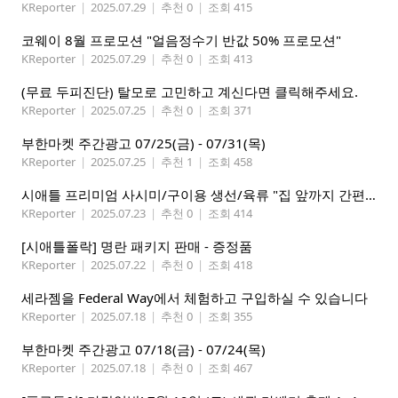
KReporter
|
2025.07.29
|
추천 0
|
조회 415
코웨이 8월 프로모션 "얼음정수기 반값 50% 프로모션"
KReporter
|
2025.07.29
|
추천 0
|
조회 413
(무료 두피진단) 탈모로 고민하고 계신다면 클릭해주세요.
KReporter
|
2025.07.25
|
추천 0
|
조회 371
부한마켓 주간광고 07/25(금) - 07/31(목)
KReporter
|
2025.07.25
|
추천 1
|
조회 458
시애틀 프리미엄 사시미/구이용 생선/육류 "집 앞까지 간편하게" – 영오션닷컴
KReporter
|
2025.07.23
|
추천 0
|
조회 414
[시애틀폴락] 명란 패키지 판매 - 증정품
KReporter
|
2025.07.22
|
추천 0
|
조회 418
세라젬을 Federal Way에서 체험하고 구입하실 수 있습니다
KReporter
|
2025.07.18
|
추천 0
|
조회 355
부한마켓 주간광고 07/18(금) - 07/24(목)
KReporter
|
2025.07.18
|
추천 0
|
조회 467