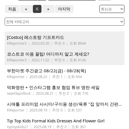
처음
«
6
»
마지막
[Costco] 레스토랑 기프트카드
KReporter3
|
2023.03.20
|
추천 0
|
조회 8644
코스트코 이용 꿀팁! 어디까지 알고 계세요?
KReporter3
|
2022.11.02
|
추천 0
|
조회 9126
부한마켓 주간광고 08/22(금) - 08/28(목)
KReporter
|
2025.08.22
|
추천 1
|
조회 654
덕화명란 + 인스타그램 홍보 협업 튜브 명란 세일
seattlepollock
|
2025.08.21
|
추천 0
|
조회 776
시애틀 프리미엄 사시미/구이용 생선/육류 "집 앞까지 간편하게" – 영오션샵닷컴
KReporter
|
2025.08.19
|
추천 0
|
조회 537
Tip Top Kids Formal Kids Dresses And Flower Girl
tiptopkids21
|
2025.08.19
|
추천 0
|
조회 367