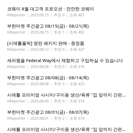
코웨이 8월 대고객 프로모션 - 깐깐한 코웨이
KReporter
|
2025.08.15
|
추천 0
|
조회 407
부한마켓 주간광고 08/15(금) - 08/21(목)
KReporter
|
2025.08.15
|
추천 1
|
조회 492
[시애틀폴락] 명란 패키지 판매 - 증정품
KReporter
|
2025.08.12
|
추천 0
|
조회 427
세라젬을 Federal Way에서 체험하고 구입하실 수 있습니다
KReporter
|
2025.08.08
|
추천 0
|
조회 376
부한마켓 주간광고 08/08(금) - 08/14(목)
KReporter
|
2025.08.08
|
추천 0
|
조회 423
시애틀 프리미엄 사시미/구이용 생선/육류 "집 앞까지 간편하게" – 영오션닷컴
KReporter
|
2025.08.05
|
추천 0
|
조회 374
부한마켓 주간광고 08/01(금) - 08/07(목)
KReporter
|
2025.08.01
|
추천 2
|
조회 474
시애틀 프리미엄 사시미/구이용 생선/육류 "집 앞까지 간편하게" – 영오션닷컴