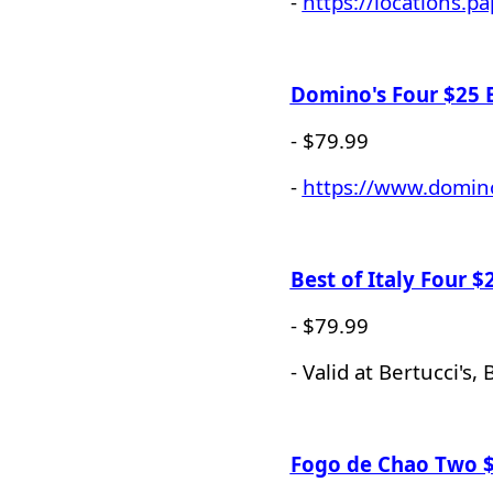
-
https://locations.p
Domino's Four $25 E
- $79.99
-
https://www.domin
Best of Italy Four $
- $79.99
- Valid at Bertucci's
Fogo de Chao Two $