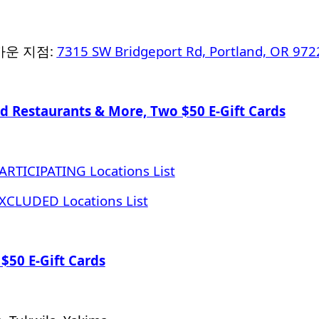
까운 지점:
7315 SW Bridgeport Rd, Portland, OR 972
d Restaurants & More, Two $50 E-Gift Cards
PARTICIPATING Locations List
EXCLUDED Locations List
$50 E-Gift Cards