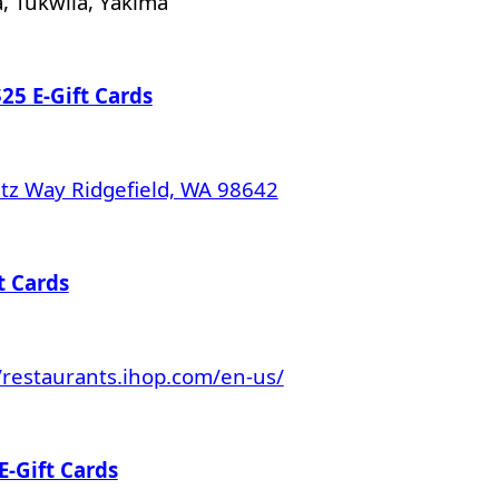
Tukwila, Yakima
25 E-Gift Cards
itz Way Ridgefield, WA 98642
t Cards
//restaurants.ihop.com/en-us/
-Gift Cards