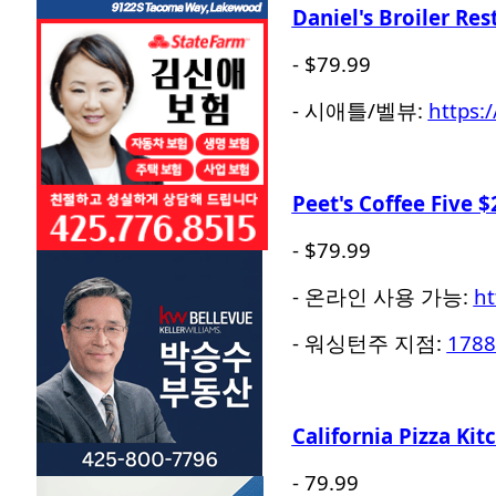
Daniel's Broiler Re
- $79.99
- 시애틀/벨뷰:
https:
Peet's Coffee Five $
- $79.99
- 온라인 사용 가능:
ht
- 워싱턴주 지점:
1788
California Pizza Kit
- 79.99