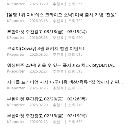
KReporter
|
2026.03.20
|
추천 0
|
조회 955
[올영 1위 디바이스 크라이오 소닉] 미국 출시 기념 "전원" 증정 이벤트, 참여 부탁드립니다.
KReporter
|
2026.03.16
|
추천 0
|
조회 732
부한마켓 주간광고 03/13(금) - 03/19(목)
KReporter
|
2026.03.13
|
추천 0
|
조회 650
코웨이(Coway) 3월 패키지 할인 이벤트!
KReporter
|
2026.03.05
|
추천 0
|
조회 615
워싱턴주 23년! 믿을 수 있는 풀서비스 치과, btyDENTAL
KReporter
|
2026.02.27
|
추천 0
|
조회 518
시애틀 프리미엄 사시미/구이용 생선/육류 "집 앞까지 간편하게" – 영오션샵닷컴
KReporter
|
2026.02.25
|
추천 0
|
조회 560
부한마켓 주간광고 02/20(금) - 02/26(목)
KReporter
|
2026.02.20
|
추천 1
|
조회 710
부한마켓 주간광고 02/13(금) - 02/19(목)
KReporter
|
2026.02.13
|
추천 1
|
조회 689