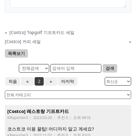
«
[Costco] Topgolf 기프트카드 세일
[Costco] 커피 세일
»
목록보기
검색
처음
«
2
»
마지막
[Costco] 레스토랑 기프트카드
KReporter3
|
2023.03.20
|
추천 0
|
조회 8618
코스트코 이용 꿀팁! 어디까지 알고 계세요?
KReporter3
|
2022.11.02
|
추천 0
|
조회 9105