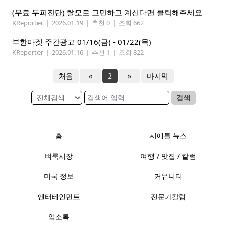
(무료 두피진단) 탈모로 고민하고 계신다면 클릭해주세요
KReporter
|
2026.01.19
|
추천 0
|
조회 662
부한마켓 주간광고 01/16(금) - 01/22(목)
KReporter
|
2026.01.16
|
추천 1
|
조회 822
처음
«
2
»
마지막
검색
홈
시애틀 뉴스
벼룩시장
여행 / 맛집 / 칼럼
미국 정보
커뮤니티
엔터테인먼트
전문가칼럼
업소록