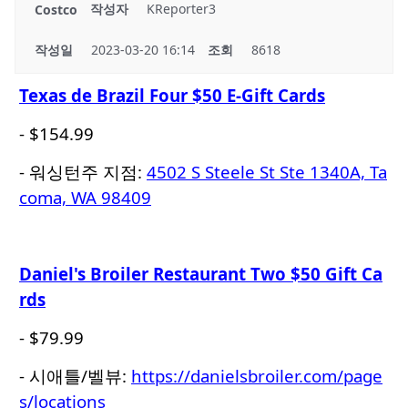
작성자
KReporter3
Costco
작성일
2023-03-20 16:14
조회
8618
Texas de Brazil Four $50 E-Gift Cards
- $154.99
- 워싱턴주 지점:
4502 S Steele St Ste 1340A, Ta
coma, WA 98409
Daniel's Broiler Restaurant Two $50 Gift Ca
rds
- $79.99
- 시애틀/벨뷰:
https://danielsbroiler.com/page
s/locations