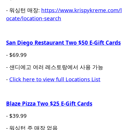
- 워싱턴 매장:
https://www.krispykreme.com/l
ocate/location-search
San Diego Restaurant Two $50 E-Gift Cards
- $69.99
- 샌디에고 여러 레스토랑에서 사용 가능
-
Click here to view full Locations List
Blaze Pizza Two $25 E-Gift Cards
- $39.99
- 워싱턴 주 매장 없음