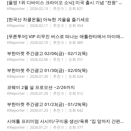
[올영 1위 디바이스 크라이오 소닉] 미국 출시 기념 "전원" 증정 이벤트, 참여 부탁드립니다.
KReporter
|
2026.02.13
|
추천 0
|
조회 821
[한국산 차콜온돌] 아늑한 겨울을 즐기세요
KReporter
|
2026.02.11
|
추천 0
|
조회 454
[푸른투어] VIP 리무진 버스로 떠나는 애틀란타에서 마이애미까지
KReporter
|
2026.02.10
|
추천 0
|
조회 485
부한마켓 주간광고 02/06(금) - 02/12(목)
KReporter
|
2026.02.06
|
추천 1
|
조회 551
부한마켓 주간광고 01/30(금) - 02/05(목)
KReporter
|
2026.01.30
|
추천 1
|
조회 624
코웨이 2월 설 프로모션 ~2/26까지
KReporter
|
2026.01.29
|
추천 0
|
조회 512
부한마켓 주간광고 01/23(금) - 01/29(목)
KReporter
|
2026.01.23
|
추천 1
|
조회 642
시애틀 프리미엄 사시미/구이용 생선/육류 "집 앞까지 간편하게" – 영오션샵닷컴
KReporter
|
2026.01.21
|
추천 0
|
조회 577