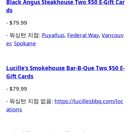
Black Angus Steakhouse Two $50 E-Gift Car
ds
- $79.99
- 워싱턴 지점:
Puyallup
,
Federal Way
,
Vancouv
er
,
Spokane
Lucille's Smokehouse Bar-B-Que Two $50 E-
Gift Cards
- $79.99
- 워싱턴 지점 없음:
https://lucillesbbq.com/loc
ations