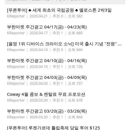
[푸른투어] ♣ 세계 최초의 국립공원 ♣ 옐로스톤 2박3일
KReporter
|
2026.04.21
|
추천 0
|
조회 582
부한마켓 주간광고 04/17(금) - 04/23(목)
KReporter
|
2026.04.17
|
추천 1
|
조회 680
[올영 1위 디바이스 크라이오 소닉] 미국 출시 기념 "전원" 증정 이벤트, 참여 부탁드립니다.
KReporter
|
2026.04.13
|
추천 0
|
조회 860
부한마켓 주간광고 04/10(금) - 04/16(목)
KReporter
|
2026.04.10
|
추천 1
|
조회 726
부한마켓 주간광고 04/03(금) - 04/09(목)
KReporter
|
2026.04.03
|
추천 1
|
조회 737
Coway 4월 콤보 & 렌탈료 무료 프로모션
KReporter
|
2026.03.30
|
추천 0
|
조회 878
부한마켓 주간광고 03/20(금) - 03/26(목)
KReporter
|
2026.03.20
|
추천 1
|
조회 868
[푸른투어] 루젠가르데 튤립축제 당일 투어 $125