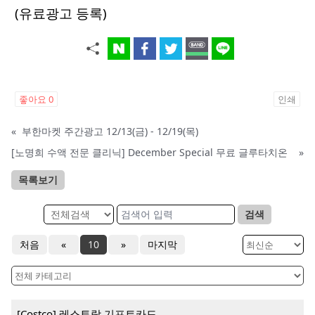
(유료광고 등록)
좋아요
0
인쇄
«
부한마켓 주간광고 12/13(금) - 12/19(목)
[노명희 수액 전문 클리닉] December Special 무료 글루타치온
»
목록보기
검색
처음
«
10
»
마지막
[Costco] 레스토랑 기프트카드