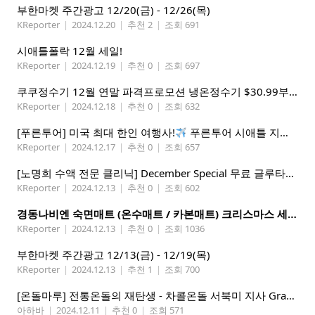
부한마켓 주간광고 12/20(금) - 12/26(목)
KReporter
|
2024.12.20
|
추천 2
|
조회 691
시애틀폴락 12월 세일!
KReporter
|
2024.12.19
|
추천 0
|
조회 697
쿠쿠정수기 12월 연말 파격프로모션 냉온정수기 $30.99부터! (기본형은 $18.99)
KReporter
|
2024.12.18
|
추천 0
|
조회 632
[푸른투어] 미국 최대 한인 여행사!
푸른투어 시애틀 지점 오픈특가, 최대 300불 할인!
KReporter
|
2024.12.17
|
추천 0
|
조회 657
[노명희 수액 전문 클리닉] December Special 무료 글루타치온
KReporter
|
2024.12.13
|
추천 0
|
조회 602
경동나비엔 숙면매트 (온수매트 / 카본매트) 크리스마스 세일!
KReporter
|
2024.12.13
|
추천 0
|
조회 1036
부한마켓 주간광고 12/13(금) - 12/19(목)
KReporter
|
2024.12.13
|
추천 1
|
조회 700
[온돌마루] 전통온돌의 재탄생 - 차콜온돌 서북미 지사 Grand Open!!
아하바
|
2024.12.11
|
추천 0
|
조회 571