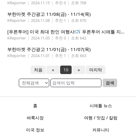
KReporter
|
2024.11.15
|
추천 0
|
조회 708
부한마켓 주간광고 11/08(금) - 11/14(목)
KReporter
|
2024.11.08
|
추천 1
|
조회 670
[푸른투어] 미국 최대 한인 여행사!
푸른투어 시애틀 지점 오픈특가, 최대 300불 할인!
KReporter
|
2024.11.05
|
추천 0
|
조회 642
부한마켓 주간광고 11/01(금) - 11/07(목)
KReporter
|
2024.11.01
|
추천 1
|
조회 663
처음
«
10
»
마지막
검색
홈
시애틀 뉴스
벼룩시장
여행 / 맛집 / 칼럼
미국 정보
커뮤니티