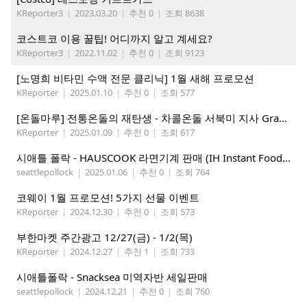
KReporter3
|
2023.03.20
|
추천 0
|
조회 8638
코스트코 이용 꿀팁! 어디까지 알고 계세요?
KReporter3
|
2022.11.02
|
추천 0
|
조회 9123
[노명희 비타민 수액 전문 클리닉] 1월 새해 프로모션
KReporter
|
2025.01.10
|
추천 0
|
조회 577
[온돌마루] 전통온돌의 재탄생 - 차콜온돌 서북미 지사 Grand Open!!
KReporter
|
2025.01.09
|
추천 0
|
조회 617
시애틀 폴락 - HAUSCOOK 라면기계 판매 (IH Instant Food Cooker )
seattlepollock
|
2025.01.06
|
추천 0
|
조회 764
코웨이 1월 프로모션! 5가지 선물 이벤트
KReporter
|
2024.12.30
|
추천 0
|
조회 573
부한마켓 주간광고 12/27(금) - 1/2(목)
KReporter
|
2024.12.27
|
추천 1
|
조회 733
시애틀폴락 - Snacksea 미역자반 세일판매
seattlepollock
|
2024.12.21
|
추천 0
|
조회 760