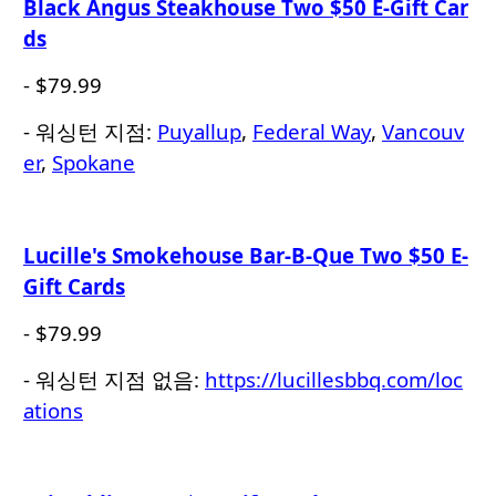
Black Angus Steakhouse Two $50 E-Gift Car
ds
- $79.99
- 워싱턴 지점:
Puyallup
,
Federal Way
,
Vancouv
er
,
Spokane
Lucille's Smokehouse Bar-B-Que Two $50 E-
Gift Cards
- $79.99
- 워싱턴 지점 없음:
https://lucillesbbq.com/loc
ations