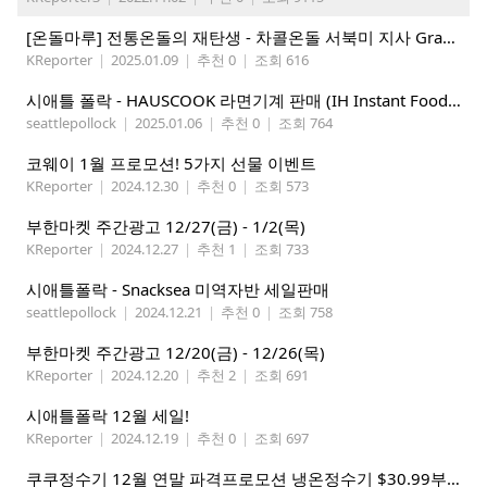
[온돌마루] 전통온돌의 재탄생 - 차콜온돌 서북미 지사 Grand Open!!
KReporter
|
2025.01.09
|
추천 0
|
조회 616
시애틀 폴락 - HAUSCOOK 라면기계 판매 (IH Instant Food Cooker )
seattlepollock
|
2025.01.06
|
추천 0
|
조회 764
코웨이 1월 프로모션! 5가지 선물 이벤트
KReporter
|
2024.12.30
|
추천 0
|
조회 573
부한마켓 주간광고 12/27(금) - 1/2(목)
KReporter
|
2024.12.27
|
추천 1
|
조회 733
시애틀폴락 - Snacksea 미역자반 세일판매
seattlepollock
|
2024.12.21
|
추천 0
|
조회 758
부한마켓 주간광고 12/20(금) - 12/26(목)
KReporter
|
2024.12.20
|
추천 2
|
조회 691
시애틀폴락 12월 세일!
KReporter
|
2024.12.19
|
추천 0
|
조회 697
쿠쿠정수기 12월 연말 파격프로모션 냉온정수기 $30.99부터! (기본형은 $18.99)