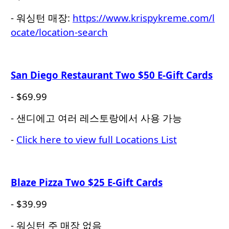
- 워싱턴 매장:
https://www.krispykreme.com/l
ocate/location-search
San Diego Restaurant Two $50 E-Gift Cards
- $69.99
- 샌디에고 여러 레스토랑에서 사용 가능
-
Click here to view full Locations List
Blaze Pizza Two $25 E-Gift Cards
- $39.99
- 워싱턴 주 매장 없음