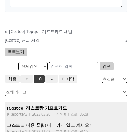
«
[Costco] Topgolf 기프트카드 세일
[Costco] 커피 세일
»
목록보기
검색
처음
«
10
»
마지막
[Costco] 레스토랑 기프트카드
KReporter3
|
2023.03.20
|
추천 0
|
조회 8628
코스트코 이용 꿀팁! 어디까지 알고 계세요?
KReporter3
|
2022.11.02
|
추천 0
|
조회 9115