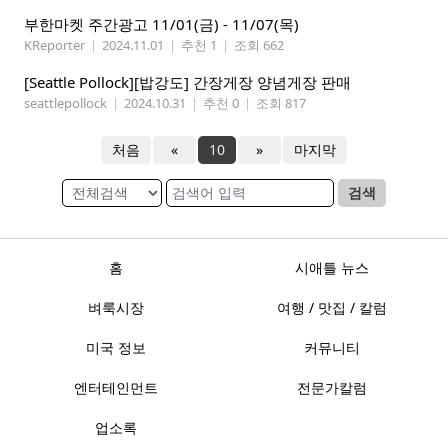
부한마켓 주간광고 11/01(금) - 11/07(목)
KReporter
|
2024.11.01
|
추천 1
|
조회 662
[Seattle Pollock][밥강도] 간장게장 양념게장 판매
seattlepollock
|
2024.10.31
|
추천 0
|
조회 817
처음
«
10
»
마지막
검색
홈
시애틀 뉴스
벼룩시장
여행 / 맛집 / 칼럼
미국 정보
커뮤니티
엔터테인먼트
전문가칼럼
업소록