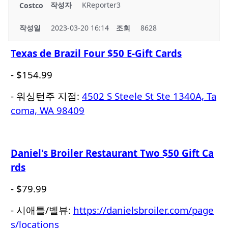
작성자
KReporter3
Costco
작성일
2023-03-20 16:14
조회
8628
Texas de Brazil Four $50 E-Gift Cards
- $154.99
- 워싱턴주 지점:
4502 S Steele St Ste 1340A, Ta
coma, WA 98409
Daniel's Broiler Restaurant Two $50 Gift Ca
rds
- $79.99
- 시애틀/벨뷰:
https://danielsbroiler.com/page
s/locations