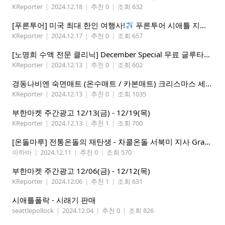
KReporter
|
2024.12.18
|
추천 0
|
조회 632
[푸른투어] 미국 최대 한인 여행사!
푸른투어 시애틀 지점 오픈특가, 최대 300불 할인!
KReporter
|
2024.12.17
|
추천 0
|
조회 657
[노명희 수액 전문 클리닉] December Special 무료 글루타치온
KReporter
|
2024.12.13
|
추천 0
|
조회 602
경동나비엔 숙면매트 (온수매트 / 카본매트) 크리스마스 세일!
KReporter
|
2024.12.13
|
추천 0
|
조회 1035
부한마켓 주간광고 12/13(금) - 12/19(목)
KReporter
|
2024.12.13
|
추천 1
|
조회 700
[온돌마루] 전통온돌의 재탄생 - 차콜온돌 서북미 지사 Grand Open!!
아하바
|
2024.12.11
|
추천 0
|
조회 570
부한마켓 주간광고 12/06(금) - 12/12(목)
KReporter
|
2024.12.06
|
추천 1
|
조회 631
시애틀폴락 - 시래기 판매
seattlepollock
|
2024.12.04
|
추천 0
|
조회 826