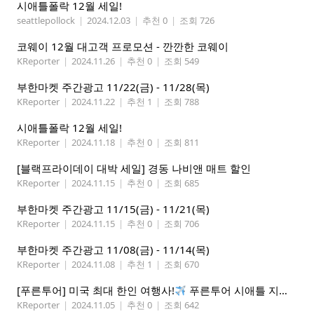
시애틀폴락 12월 세일!
seattlepollock
|
2024.12.03
|
추천 0
|
조회 726
코웨이 12월 대고객 프로모션 - 깐깐한 코웨이
KReporter
|
2024.11.26
|
추천 0
|
조회 549
부한마켓 주간광고 11/22(금) - 11/28(목)
KReporter
|
2024.11.22
|
추천 1
|
조회 788
시애틀폴락 12월 세일!
KReporter
|
2024.11.18
|
추천 0
|
조회 811
[블랙프라이데이 대박 세일] 경동 나비앤 매트 할인
KReporter
|
2024.11.15
|
추천 0
|
조회 685
부한마켓 주간광고 11/15(금) - 11/21(목)
KReporter
|
2024.11.15
|
추천 0
|
조회 706
부한마켓 주간광고 11/08(금) - 11/14(목)
KReporter
|
2024.11.08
|
추천 1
|
조회 670
[푸른투어] 미국 최대 한인 여행사!
푸른투어 시애틀 지점 오픈특가, 최대 300불 할인!
KReporter
|
2024.11.05
|
추천 0
|
조회 642