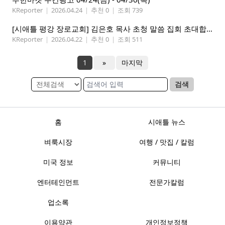
KReporter
|
2026.04.24
|
추천 0
|
조회 739
[시애틀 평강 장로교회] 김은호 목사 초청 말씀 집회 초대합니다 5/3-5
KReporter
|
2026.04.22
|
추천 0
|
조회 511
1
»
마지막
검색
홈
시애틀 뉴스
벼룩시장
여행 / 맛집 / 칼럼
미국 정보
커뮤니티
엔터테인먼트
전문가칼럼
업소록
이용약관
개인정보정책