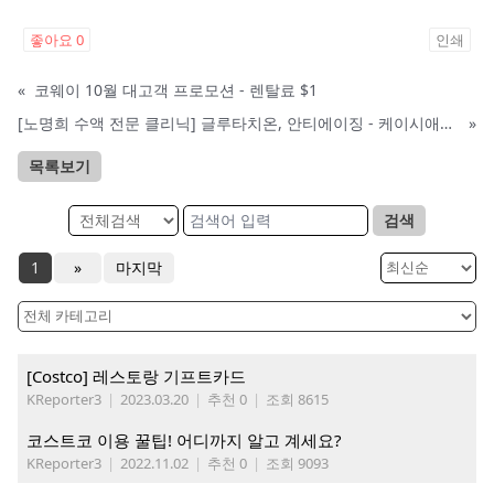
좋아요
0
인쇄
«
코웨이 10월 대고객 프로모션 - 렌탈료 $1
[노명희 수액 전문 클리닉] 글루타치온, 안티에이징 - 케이시애틀 한정 세일
»
목록보기
검색
1
»
마지막
[Costco] 레스토랑 기프트카드
KReporter3
|
2023.03.20
|
추천 0
|
조회 8615
코스트코 이용 꿀팁! 어디까지 알고 계세요?
KReporter3
|
2022.11.02
|
추천 0
|
조회 9093