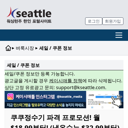
로그인
회원가입
▸
▸
벼룩시장
세일 / 쿠폰 정보
세일 / 쿠폰 정보
세일/쿠폰 정보만 등록 가능합니다.
광고글을 게시할 경우
케이시애틀 정책
에 따라 삭제됩니다.
상단 고정 유료광고 문의: support@kseattle.com.
쿠쿠정수기 파격 프로모션! 월
$18.99부터! (냉온수는 $32.99부터)