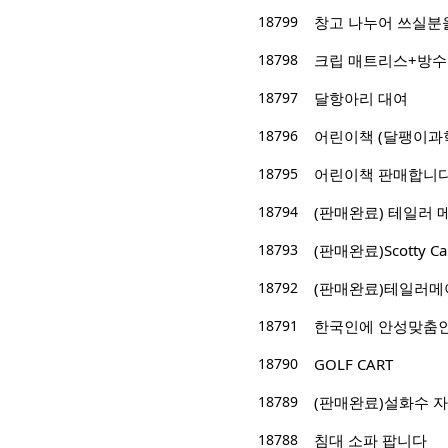
18799
창고 나누어 쓰실분을 
18798
크립 매트리스+방수
18797
달항아리 대여
18796
어린이책 (달팽이과
18795
어린이책 판매합니다.
18794
(판매완료) 테일러 
18793
(판매완료)Scotty 
18792
(판매완료)테일러메
18791
한국인에 안성맞춤인 
18790
GOLF CART
18789
(판매완료)설화수 
18788
침대 소파 팝니다