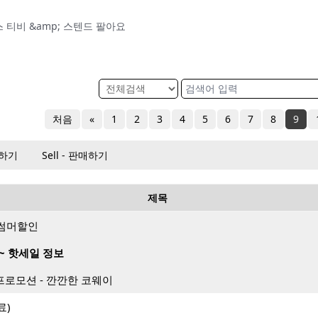
 티비 &amp; 스텐드 팔아요
처음
«
1
2
3
4
5
6
7
8
9
매하기
Sell - 판매하기
제목
월 썸머할인
~ 핫세일 정보
프로모션 - 깐깐한 코웨이
료)