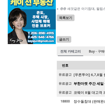
«
@@ 새것같은 아기침대, 필립스
목록보기
글쓰기
전체 카테고리
Buy - 구
번호
유료광고
[푸른투어] 6,7,8
유료광고
부한마켓 주간 세일 
유료광고
코웨이 8월 대고객 
18800
장수돌침대 (판매완