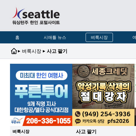
홈
시애틀 뉴스
벼룩시장
여
▸
▸
벼룩시장
사고 팔기
사고 팔기
벼룩시장