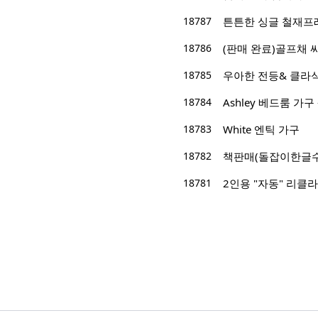
18787
튼튼한 싱글 철재프
18786
(판매 완료)골프채 싸
18785
우아한 전등& 클라
18784
Ashley 베드룸 가
18783
White 엔틱 가구
18782
책판매(돌잡이한글수
18781
2인용 "자동" 리클라이너 