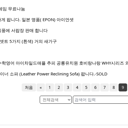
레임 무료나눔
게 팝니다. 일본 명품( EPON) 아이언셋
식풍에 서랍장 판매 합니다
구 셋트 5가지 (흰색) 거의 새가구
학영어 아이차일드애플 추피 공룡유치원 호비랑나랑 WHY시리즈 외
소파 (Leather Power Reclining Sofa) 팝니다.-SOLD
처음
«
1
2
3
4
5
6
7
8
9