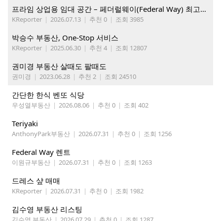
프라임 상업용 임대 공간 – 페더럴웨이(Federal Way) 최고의 가시성 입지
KReporter
|
2026.07.13
|
추천 0
|
조회 3985
박승수 부동산, One-Stop 서비스
KReporter
|
2025.06.30
|
추천 4
|
조회 12807
권미경 부동산 살때도 팔때도
권미경
|
2023.06.28
|
추천 2
|
조회 24510
간단한 한식 벤또 식당
우성열부동산
|
2026.08.06
|
추천 0
|
조회 402
Teriyaki
AnthonyPark부동산
|
2026.07.31
|
추천 0
|
조회 1256
Federal Way 렌트
이원규부동산
|
2026.07.31
|
추천 0
|
조회 1263
드레스 샾 매매
KReporter
|
2026.07.31
|
추천 0
|
조회 1982
김수영 부동산 리스팅
김수영 부동산
|
2026.07.29
|
추천 0
|
조회 1287