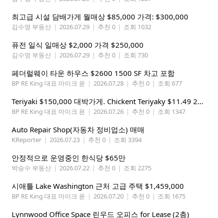
최고급 시설 담배가게 월매상 $85,000 가격: $300,000
김수영 부동산
|
2026.07.29
|
추천 0
|
조회 1032
퓨전 일식 일매상 $2,000 가격 $250,000
김수영 부동산
|
2026.07.29
|
추천 0
|
조회 730
페더럴웨이 타운 하우스 $2600 1500 SF 차고 포함
BP RE King 대표 마이크 윤
|
2026.07.28
|
추천 0
|
조회 677
Teriyaki $150,000 대박가게. Chickent Teriyaky $11.49 25 Min from Lynnwood
BP RE King 대표 마이크 윤
|
2026.07.26
|
추천 0
|
조회 1347
Auto Repair Shop(자동차 정비업소) 매매
KReporter
|
2026.07.23
|
추천 0
|
조회 3394
안정적으로 운영중인 한식당 $65만
박승수 부동산
|
2026.07.22
|
추천 0
|
조회 2275
시애틀 Lake Washington 근처 고급 주택 $1,459,000
BP RE King 대표 마이크 윤
|
2026.07.20
|
추천 0
|
조회 1675
Lynnwood Office Space 린우드 오피스 for Lease (2층)