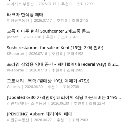
제네시스 부동산
|
2026.07.17
|
추천 0
|
조회 1299
타코마 한식당 매매
이원규부동산
|
2026.07.17
|
추천 0
|
조회 2115
교통이 아주 편한 Southcenter 2베드룸 콘도
Joosan
|
2026.07.16
|
추천 0
|
조회 2345
Sushi restaurant for sale in Kent (15만, 가격 인하)
KReporter
|
2026.07.16
|
추천 0
|
조회 4192
프라임 상업용 임대 공간 – 페더럴웨이(Federal Way) 최고의 가시성 입지
KReporter
|
2026.07.13
|
추천 0
|
조회 3985
그로서리 - 북쪽 (월매상 10만, 매매가 47만)
Genesis
|
2026.06.30
|
추천 1
|
조회 2708
[Updated 6/30 가격인하] 테리야끼 식당 마운트버논 $195,000
김민지/제네시스 부동산
|
2026.06.30
|
추천 0
|
조회 2274
[PENDING] Auburn 테리야끼 매매
이원규부동산
|
2026.06.27
|
추천 1
|
조회 2903