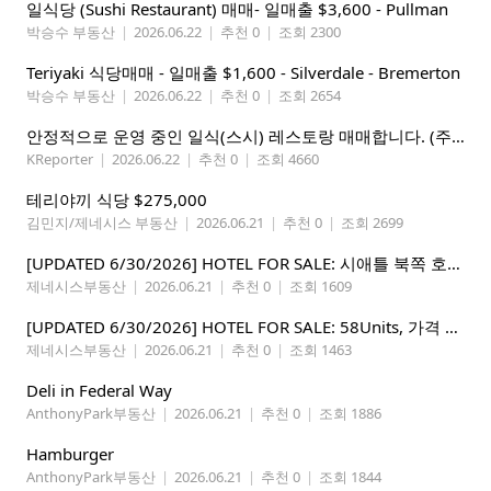
일식당 (Sushi Restaurant) 매매- 일매출 $3,600 - Pullman
박승수 부동산
|
2026.06.22
|
추천 0
|
조회 2300
Teriyaki 식당매매 - 일매출 $1,600 - Silverdale - Bremerton
박승수 부동산
|
2026.06.22
|
추천 0
|
조회 2654
안정적으로 운영 중인 일식(스시) 레스토랑 매매합니다. (주인없는 가게)
KReporter
|
2026.06.22
|
추천 0
|
조회 4660
테리야끼 식당 $275,000
김민지/제네시스 부동산
|
2026.06.21
|
추천 0
|
조회 2699
[UPDATED 6/30/2026] HOTEL FOR SALE: 시애틀 북쪽 호텔 – 연매상 200만불, 순수입 80만불, 핵심 입지
제네시스부동산
|
2026.06.21
|
추천 0
|
조회 1609
[UPDATED 6/30/2026] HOTEL FOR SALE: 58Units, 가격 295만불, 연매상 135만불
제네시스부동산
|
2026.06.21
|
추천 0
|
조회 1463
Deli in Federal Way
AnthonyPark부동산
|
2026.06.21
|
추천 0
|
조회 1886
Hamburger
AnthonyPark부동산
|
2026.06.21
|
추천 0
|
조회 1844