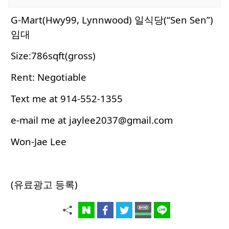
G-Mart(Hwy99, Lynnwood) 일식당(“Sen Sen”)
임대
Size:786sqft(gross)
Rent: Negotiable
Text me at 914-552-1355
e-mail me at
jaylee2037@gmail.com
Won-Jae Lee
(유료광고 등록)