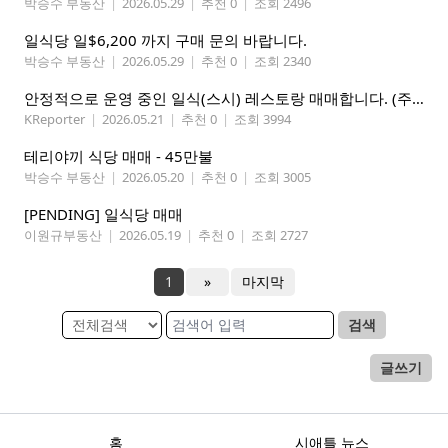
박승수 부동산
|
2026.05.29
|
추천 0
|
조회 2496
일식당 일$6,200 까지 구매 문의 바랍니다.
박승수 부동산
|
2026.05.29
|
추천 0
|
조회 2340
안정적으로 운영 중인 일식(스시) 레스토랑 매매합니다. (주인없는 가게)
KReporter
|
2026.05.21
|
추천 0
|
조회 3994
테리야끼 식당 매매 - 45만불
박승수 부동산
|
2026.05.20
|
추천 0
|
조회 3005
[PENDING] 일식당 매매
이원규부동산
|
2026.05.19
|
추천 0
|
조회 2727
1
»
마지막
검색
글쓰기
홈
시애틀 뉴스