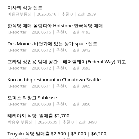
이사콰 식당 렌트
이원규부동산
|
2026.06.16
|
추천 0
|
조회 2939
한식당 매매 올림피아 Hotstone 한국식당 매매
KReporter
|
2026.06.16
|
추천 0
|
조회 4193
Des Moines 바닷가에 있는 상가 space 렌트
KReporter
|
2026.06.12
|
추천 0
|
조회 3912
프라임 상업용 임대 공간 – 페더럴웨이(Federal Way) 최고의 가시성 입지
KReporter
|
2026.06.12
|
추천 0
|
조회 3693
Korean bbq restaurant in Chinatown Seattle
KReporter
|
2026.06.11
|
추천 0
|
조회 3965
오피스 & 창고 Sublease
KReporter
|
2026.06.08
|
추천 0
|
조회 3856
테리야끼 식당, 일매출 $2,700
박승수 부동산
|
2026.06.05
|
추천 0
|
조회 3490
Teriyaki 식당 일매출 $2,500 | $3,000 | $6,200,