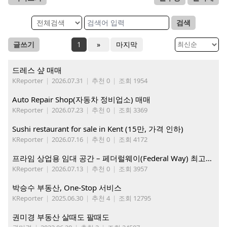
검색
글쓰기
1
»
마지막
드레스 샾 매매
KReporter
|
2026.07.31
|
추천 0
|
조회 1954
Auto Repair Shop(자동차 정비업소) 매매
KReporter
|
2026.07.23
|
추천 0
|
조회 3369
Sushi restaurant for sale in Kent (15만, 가격 인하)
KReporter
|
2026.07.16
|
추천 0
|
조회 4172
프라임 상업용 임대 공간 – 페더럴웨이(Federal Way) 최고의 가시성 입지
KReporter
|
2026.07.13
|
추천 0
|
조회 3957
박승수 부동산, One-Stop 서비스
KReporter
|
2025.06.30
|
추천 4
|
조회 12795
권미경 부동산 살때도 팔때도