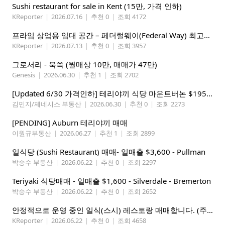
Sushi restaurant for sale in Kent (15만, 가격 인하)
KReporter
|
2026.07.16
|
추천 0
|
조회 4172
프라임 상업용 임대 공간 – 페더럴웨이(Federal Way) 최고의 가시성 입지
KReporter
|
2026.07.13
|
추천 0
|
조회 3957
그로서리 - 북쪽 (월매상 10만, 매매가 47만)
Genesis
|
2026.06.30
|
추천 1
|
조회 2702
[Updated 6/30 가격인하] 테리야끼 식당 마운트버논 $195,000
김민지/제네시스 부동산
|
2026.06.30
|
추천 0
|
조회 2273
[PENDING] Auburn 테리야끼 매매
이원규부동산
|
2026.06.27
|
추천 1
|
조회 2899
일식당 (Sushi Restaurant) 매매- 일매출 $3,600 - Pullman
박승수 부동산
|
2026.06.22
|
추천 0
|
조회 2297
Teriyaki 식당매매 - 일매출 $1,600 - Silverdale - Bremerton
박승수 부동산
|
2026.06.22
|
추천 0
|
조회 2652
안정적으로 운영 중인 일식(스시) 레스토랑 매매합니다. (주인없는 가게)
KReporter
|
2026.06.22
|
추천 0
|
조회 4658