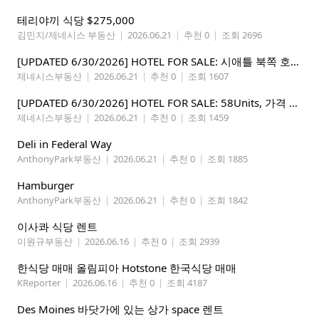
테리야끼 식당 $275,000
김민지/제네시스 부동산
|
2026.06.21
|
추천 0
|
조회 2696
[UPDATED 6/30/2026] HOTEL FOR SALE: 시애틀 북쪽 호텔 – 연매상 200만불, 순수입 80만불, 핵심 입지
제네시스부동산
|
2026.06.21
|
추천 0
|
조회 1607
[UPDATED 6/30/2026] HOTEL FOR SALE: 58Units, 가격 295만불, 연매상 135만불
제네시스부동산
|
2026.06.21
|
추천 0
|
조회 1459
Deli in Federal Way
AnthonyPark부동산
|
2026.06.21
|
추천 0
|
조회 1885
Hamburger
AnthonyPark부동산
|
2026.06.21
|
추천 0
|
조회 1842
이사콰 식당 렌트
이원규부동산
|
2026.06.16
|
추천 0
|
조회 2939
한식당 매매 올림피아 Hotstone 한국식당 매매
KReporter
|
2026.06.16
|
추천 0
|
조회 4187
Des Moines 바닷가에 있는 상가 space 렌트