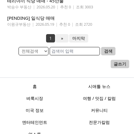
테리야끼 식당 매매 - 45만불
박승수 부동산
|
2026.05.20
|
추천 0
|
조회 3003
[PENDING] 일식당 매매
이원규부동산
|
2026.05.19
|
추천 0
|
조회 2720
1
»
마지막
검색
글쓰기
홈
시애틀 뉴스
벼룩시장
여행 / 맛집 / 칼럼
미국 정보
커뮤니티
엔터테인먼트
전문가칼럼