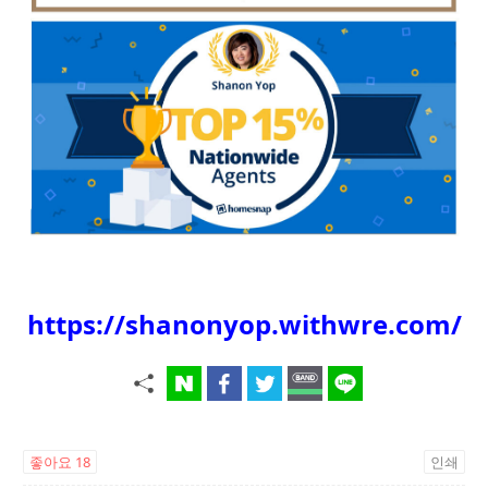
https://shanonyop.withwre.com/
좋아요
18
인쇄