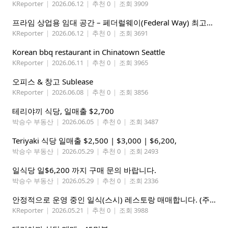
KReporter
|
2026.06.12
|
추천 0
|
조회 3909
프라임 상업용 임대 공간 – 페더럴웨이(Federal Way) 최고의 가시성 입지
KReporter
|
2026.06.12
|
추천 0
|
조회 3691
Korean bbq restaurant in Chinatown Seattle
KReporter
|
2026.06.11
|
추천 0
|
조회 3965
오피스 & 창고 Sublease
KReporter
|
2026.06.08
|
추천 0
|
조회 3856
테리야끼 식당, 일매출 $2,700
박승수 부동산
|
2026.06.05
|
추천 0
|
조회 3487
Teriyaki 식당 일매출 $2,500 | $3,000 | $6,200,
박승수 부동산
|
2026.05.29
|
추천 0
|
조회 2493
일식당 일$6,200 까지 구매 문의 바랍니다.
박승수 부동산
|
2026.05.29
|
추천 0
|
조회 2336
안정적으로 운영 중인 일식(스시) 레스토랑 매매합니다. (주인없는 가게)
KReporter
|
2026.05.21
|
추천 0
|
조회 3988