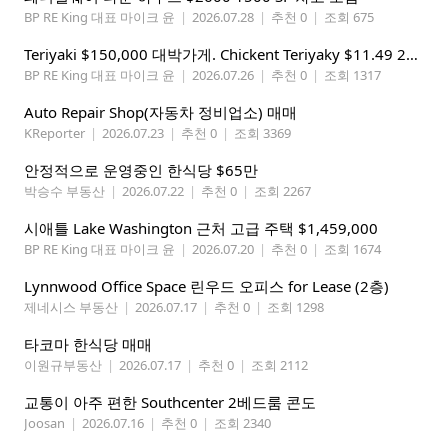
BP RE King 대표 마이크 윤
|
2026.07.28
|
추천 0
|
조회 675
Teriyaki $150,000 대박가게. Chickent Teriyaky $11.49 25 Min from Lynnwood
BP RE King 대표 마이크 윤
|
2026.07.26
|
추천 0
|
조회 1317
Auto Repair Shop(자동차 정비업소) 매매
KReporter
|
2026.07.23
|
추천 0
|
조회 3369
안정적으로 운영중인 한식당 $65만
박승수 부동산
|
2026.07.22
|
추천 0
|
조회 2267
시애틀 Lake Washington 근처 고급 주택 $1,459,000
BP RE King 대표 마이크 윤
|
2026.07.20
|
추천 0
|
조회 1674
Lynnwood Office Space 린우드 오피스 for Lease (2층)
제네시스 부동산
|
2026.07.17
|
추천 0
|
조회 1298
타코마 한식당 매매
이원규부동산
|
2026.07.17
|
추천 0
|
조회 2112
교통이 아주 편한 Southcenter 2베드룸 콘도
Joosan
|
2026.07.16
|
추천 0
|
조회 2340