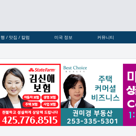
행 / 맛집 / 칼럼
미국 정보
커뮤니티