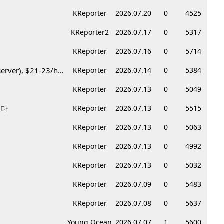
KReporter
2026.07.20
0
4525
KReporter2
2026.07.17
0
5317
KReporter
2026.07.16
0
5714
Korean BBQ 레스토랑 서버 & 호스트 구합니다 – Federal Way & Tacoma $45-$60/hr (server), $21-23/hr (Host)
KReporter
2026.07.14
0
5384
KReporter
2026.07.13
0
5049
니다
KReporter
2026.07.13
0
5515
KReporter
2026.07.13
0
5063
KReporter
2026.07.13
0
4992
KReporter
2026.07.13
0
5032
KReporter
2026.07.09
0
5483
KReporter
2026.07.08
0
5637
Young Ocean
2026.07.07
1
5600