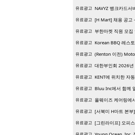
유료광고
NAVYZ 뱅크카드서
유료광고
[H Mart] 채용 공고 -
유료광고
부한마켓 직원 모집
유료광고
유료광고
(Renton 이전) Mo
유료광고
대한부인회 2026년 
유료광고
KENT에 위치한 자
유료광고
Bluu Inc에서 함께 일
유료광고
올웨이즈 케어링에서
유료광고
[서북미 H마트 본부] 재
유료광고
[그린라이프] 오피스
유료광고
Young Ocean, Inc.