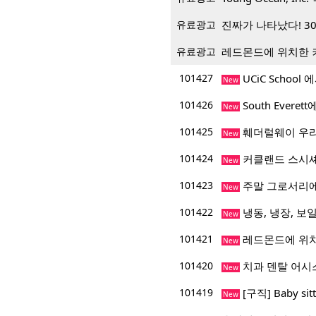
유료광고
진짜가 나타났다! 3
유료광고
레드몬드에 위치한 
101427
UCiC Schoo
New
101426
South Everet
New
101425
훼더럴웨이 우리
New
101424
커클랜드 스시
New
101423
주말 그로서리에
New
101422
냉동, 냉장, 보일
New
101421
레드몬드에 위치
New
101420
치과 덴탈 어시
New
101419
[구직] Baby sitt
New