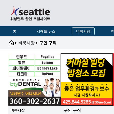
홈
시애틀 뉴스
벼룩시장
여
▸
▸
벼룩시장
구인 구직
구인 구직
벼룩시장