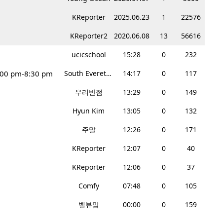
KReporter
2025.06.23
1
22576
KReporter2
2020.06.08
13
56616
ucicschool
15:28
0
232
:00 pm-8:30 pm
South Everett Teriyaki
14:17
0
117
우리반점
13:29
0
149
Hyun Kim
13:05
0
132
주말
12:26
0
171
KReporter
12:07
0
40
KReporter
12:06
0
37
Comfy
07:48
0
105
벨뷰맘
00:00
0
159