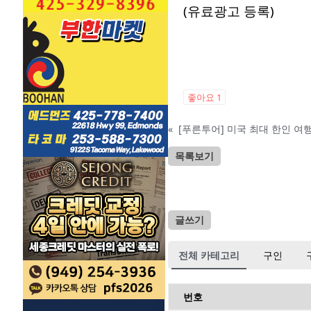
(유료광고 등록)
좋아요
1
«
[푸른투어] 미국 최대 한인 
목록보기
글쓰기
전체 카테고리
구인
번호