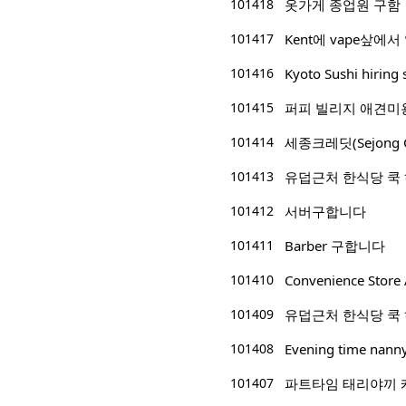
101418
옷가게 종업원 구함
101417
Kent에 vape샆에서
101416
Kyoto Sushi hiring 
101415
퍼피 빌리지 애견미
101414
세종크레딧(Sejong 
101413
유덥근처 한식당 쿡
101412
서버구합니다
101411
Barber 구합니다
101410
Convenience Store 
101409
유덥근처 한식당 쿡
101408
Evening time nann
101407
파트타임 태리야끼 캐쉬어/p