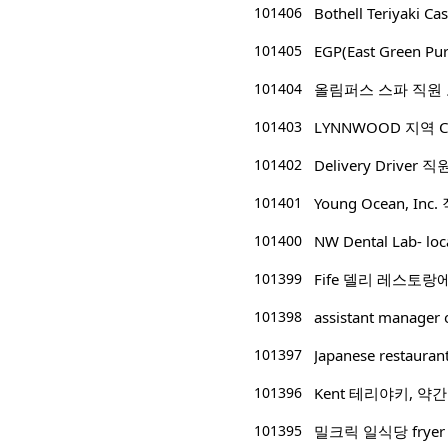
101406
Bothell Teriyaki Cas
101405
EGP(East Green
101404
올림퍼스 스파 직원
101403
LYNNWOOD 지역 CP
101402
Delivery Driver 
101401
Young Ocean, Inc
101400
NW Dental Lab- l
101399
Fife 델리 레스토
101398
assistant manager
101397
Japanese restauran
101396
Kent 테리야키, 약
101395
밀크릭 일식당 fryer 