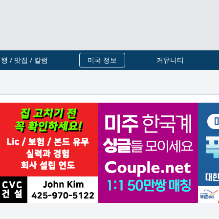
행 / 맛집 / 칼럼
미국 정보
커뮤니티