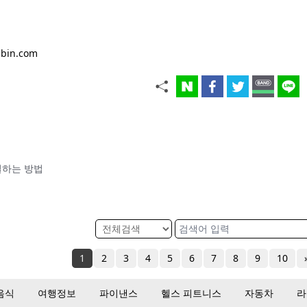
bin.com
절하는 방법
1
2
3
4
5
6
7
8
9
10
음식
여행정보
파이낸스
헬스 피트니스
자동차
라