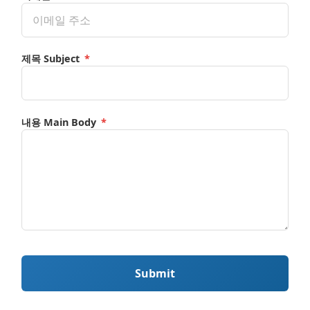
제목 Subject
*
내용 Main Body
*
Submit