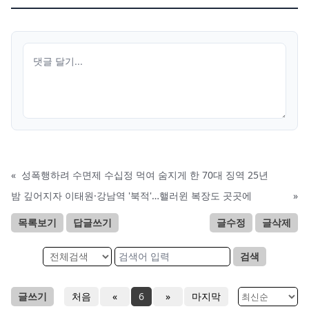
«
성폭행하려 수면제 수십정 먹여 숨지게 한 70대 징역 25년
밤 깊어지자 이태원·강남역 '북적'…핼러윈 복장도 곳곳에
»
목록보기
답글쓰기
글수정
글삭제
검색
글쓰기
처음
«
6
»
마지막