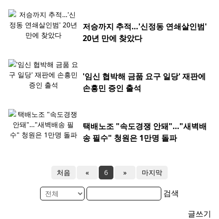
저승까지 추적…'신정동 연쇄살인범'
20년 만에 찾았다
'임신 협박해 금품 요구 일당' 재판에
손흥민 증인 출석
택배노조 "속도경쟁 안돼"…"새벽배
송 필수" 청원은 1만명 돌파
처음
«
6
»
마지막
검색
글쓰기