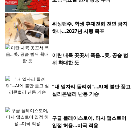
워싱턴주, 학생 휴대전화 전면 금지
하나…2027년 시행 목표
이란 내륙 곳곳서 폭음…美, 공습 범
위 확대한 듯
"내 일자리 돌려줘"…AI에 불만 품고
실리콘밸리 난동 기승
구글 플레이스토어, 타사 앱스토어
입점 허용…미국 적용