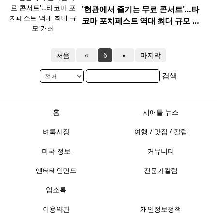
'현관에서 즐기는 무료 콘서트'…타
코마 포치페스트 역대 최대 규모 개
최
처음
«
6
»
마지막
검색
홈
시애틀 뉴스
벼룩시장
여행 / 맛집 / 칼럼
미국 정보
커뮤니티
엔터테인먼트
전문가칼럼
업소록
이용약관
개인정보정책