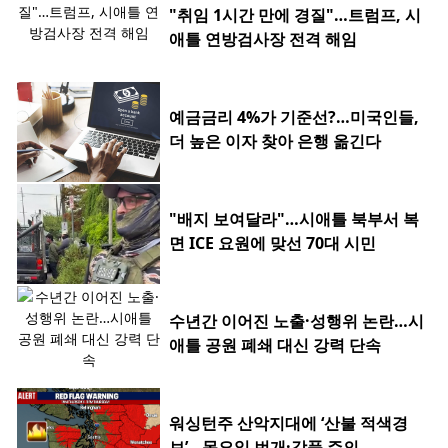
"취임 1시간 만에 경질"…트럼프, 시
애틀 연방검사장 전격 해임
예금금리 4%가 기준선?…미국인들,
더 높은 이자 찾아 은행 옮긴다
"배지 보여달라"…시애틀 북부서 복
면 ICE 요원에 맞선 70대 시민
수년간 이어진 노출·성행위 논란…시
애틀 공원 폐쇄 대신 강력 단속
워싱턴주 산악지대에 ‘산불 적색경
보’…목요일 번개·강풍 주의