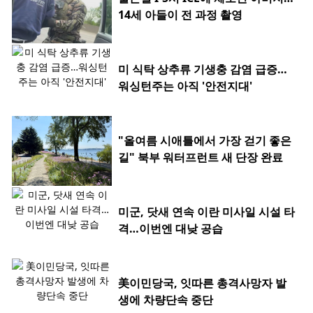
14세 아들이 전 과정 촬영
미 식탁 상추류 기생충 감염 급증…
워싱턴주는 아직 '안전지대'
"올여름 시애틀에서 가장 걷기 좋은
길" 북부 워터프런트 새 단장 완료
미군, 닷새 연속 이란 미사일 시설 타
격…이번엔 대낮 공습
美이민당국, 잇따른 총격사망자 발
생에 차량단속 중단