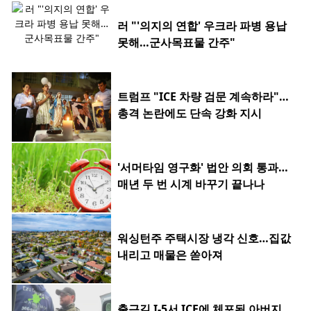
러 "'의지의 연합' 우크라 파병 용납
못해…군사목표물 간주"
트럼프 "ICE 차량 검문 계속하라"…
총격 논란에도 단속 강화 지시
'서머타임 영구화' 법안 의회 통과…
매년 두 번 시계 바꾸기 끝나나
워싱턴주 주택시장 냉각 신호…집값
내리고 매물은 쏟아져
출근길 I-5서 ICE에 체포된 아버지…