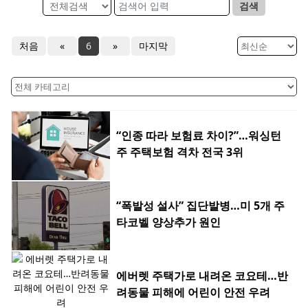
검색
처음
«
6
»
마지막
“인종 따라 보험료 차이?”…워싱턴
주 주택보험 격차 전국 3위
“폭발성 설사” 집단발병…미 5개 주
타코벨 양상추가 원인
에버렛 주택가로 내려온 코요테…반
려동물 피해에 어린이 안전 우려