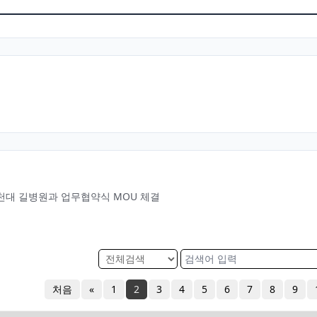
천대 길병원과 업무협약식 MOU 체결
처음
«
1
2
3
4
5
6
7
8
9