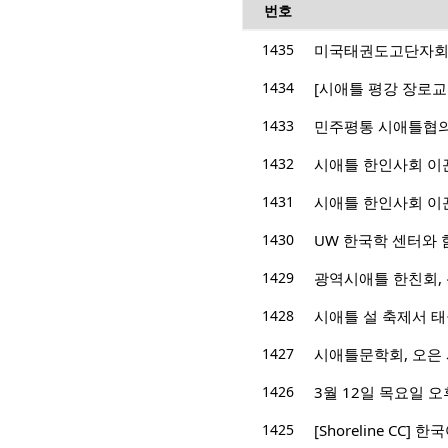
번호
1435
미국태권도고단자회 제2
1434
[시애틀 평강 장로교회
1433
민주평통 시애틀협의회,
1432
시애틀 한인사회 이끈
1431
시애틀 한인사회 이
1430
UW 한국학 센터와 
1429
광역시애틀 한친회, 
1428
시애틀 설 축제서 태
1427
시애틀문학회, 오은 
1426
3월 12일 목요일 
1425
[Shoreline CC