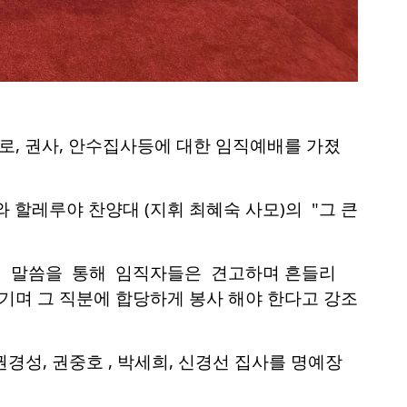
로, 권사, 안수집사등에 대한 임직
예배
를 가졌
 할레루야 찬양대 (지휘 최혜숙 사모)의 "
그 큰
의 말씀을 통해
임직자들은 견고하며 흔들리
기며 그 직분에 합당하게 봉사
해야 한다고 강조
경성, 권중호 , 박세희, 신경선 집사를 명예장