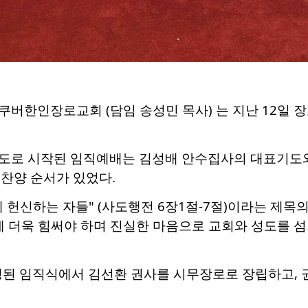
쿠버한인장로교회 (담임 송성민 목사) 는 지난
12
일 장
인도로 시작된 임직예배는
김성배 안수집사
의 대표기도와
별 찬양 순서가 있었다.
 헌신하는 자들"
(
사도행전 6장1절-7절)이
라는 제목
에 더욱 힘써야 하며
진실한 마음으로 교회와 성도를 섬
진행된 임직식에서 김선환 권사를 시무장로로 장립하고, 권