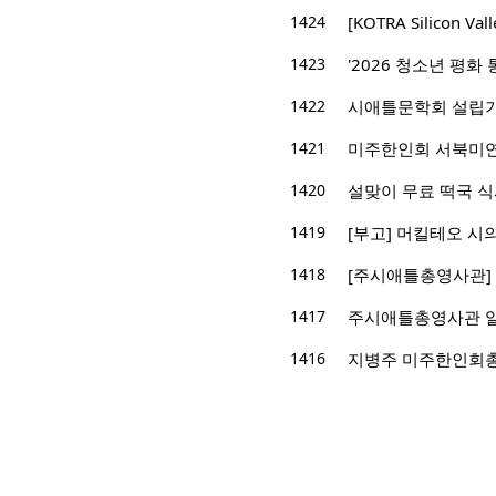
1424
[KOTRA Silicon Vall
1423
'2026 청소년 평
1422
시애틀문학회 설립기
1421
미주한인회 서북미연합
1420
설맞이 무료 떡국 식
1419
[부고] 머킬테오 시
1418
[주시애틀총영사관] 
1417
주시애틀총영사관 알
1416
지병주 미주한인회총