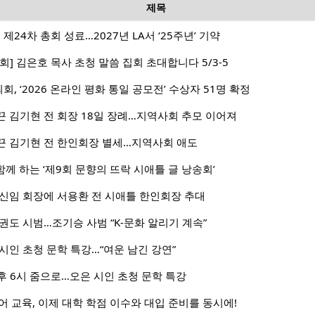
제목
4차 총회 성료…2027년 LA서 ‘25주년’ 기약
] 김은호 목사 초청 말씀 집회 초대합니다 5/3-5
 ‘2026 온라인 평화 통일 공모전’ 수상자 51명 확정
 김기현 전 회장 18일 장례…지역사회 추모 이어져
끈 김기현 전 한인회장 별세…지역사회 애도
함께 하는 ‘제9회 문향의 뜨락 시애틀 글 낭송회’
신임 회장에 서용환 전 시애틀 한인회장 추대
권도 시범…조기승 사범 “K-문화 알리기 계속”
시인 초청 문학 특강…“여운 남긴 강연”
오후 6시 줌으로…오은 시인 초청 문학 특강
] 한국어 교육, 이제 대학 학점 이수와 대입 준비를 동시에!