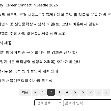
ey] Career Connect in Seattle 2026
화 통일 골든벨' 본격 시동…문제출제위원회 출범 및 맞춤형 문항 개발 
념식 및 신인문학상 시상식 28일(토) 코엠티비홀에서 열린다
회 주요 사업 및 MOU 체결 성과 보고
사 제공
의회 회장 제이슨 문 외할머님 故 김희순 권사 별세
알기쉬운 국적병역 설명회 2.5(목) 추가 개최 안내
기쉬운 국적 병역 설명회 개최 안내
연 서북미연합회 이사장 모친상
처음
«
1
2
3
4
5
6
7
8
9