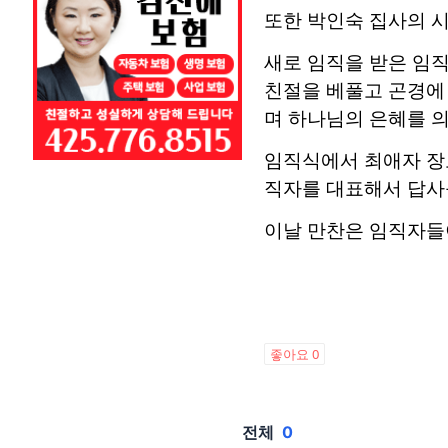
또한 박인숙 집사의 시
새로 임직을 받은 임
친절을 베풀고 곤경에
며 하나님의 은혜를 
임직식에서 최애자 장
직자를 대표해서 답사
이날
만찬은
임직자들
좋아요
0
전체
0