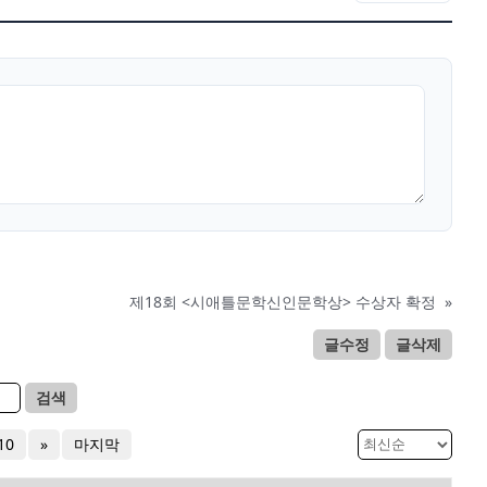
제18회 <시애틀문학신인문학상> 수상자 확정
»
글수정
글삭제
검색
10
»
마지막