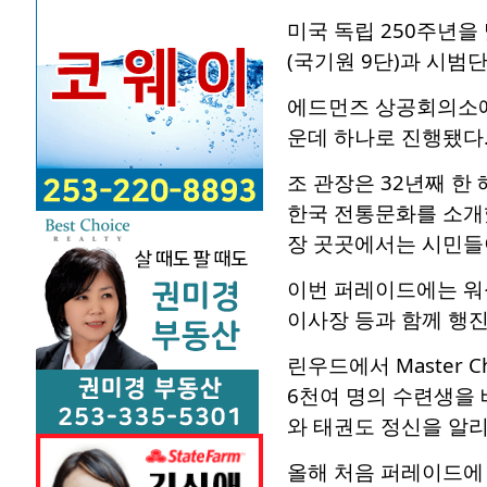
미국 독립 250주년을 
(국기원 9단)과 시범
에드먼즈 상공회의소에 
운데 하나로 진행됐다
조 관장은 32년째 한
한국 전통문화를 소개
장 곳곳에서는 시민들
이번 퍼레이드에는 워
이사장 등과 함께 행
린우드에서 Master 
6천여 명의 수련생을 
와 태권도 정신을 알리
올해 처음 퍼레이드에 