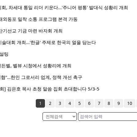
, 차세대 통일 리더 키운다…'주니어 평통' 발대식 성황리 개최
재외동포 밀착 소통 프로그램 본격 가동
단기선교 기금 마련 바자회 개최
회 미술대회 개최...'한글' 주제로 한국의 얼을 담는다
컨설팅
 골든벨, 벨뷰 시청에서 성황리에 개최
위협”…한인 그로서리 업계, 정책 개선 촉구
] 김은호 목사 초청 말씀 집회 초대합니다 5/3-5
1
2
3
4
5
6
7
8
9
10