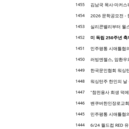
1455
김남국 목사·마커스
1454
2026 문학공모전 
1453
실리콘밸리부터 월스
1452
미 독립 250주년 
1451
민주평통 시애틀협의회
1450
러빙엔젤스, 암환우
1449
한국문인협회 워싱턴지
1448
워싱턴주 한인의 날
1447
"참전용사 희생 덕에 
1446
밴쿠버한인장로교회 
1445
민주평통 시애틀협의
1444
6/24 월드컵 RED