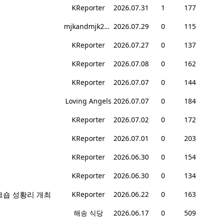
KReporter
2026.07.31
1
177
mjkandmjk2004
2026.07.29
0
115
KReporter
2026.07.27
0
137
KReporter
2026.07.08
0
162
KReporter
2026.07.07
0
144
Loving Angels
2026.07.07
0
184
KReporter
2026.07.02
0
172
KReporter
2026.07.01
0
203
KReporter
2026.06.30
0
154
KReporter
2026.06.30
0
134
크숍 성황리 개최
KReporter
2026.06.22
0
163
해송 식당
2026.06.17
0
509