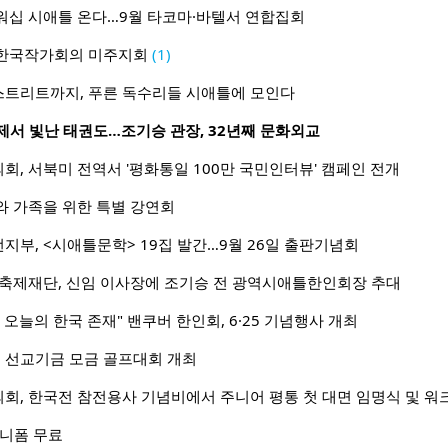
워십 시애틀 온다…9월 타코마·바텔서 연합집회
- 한국작가회의 미주지회
(1)
트리트까지, 푸른 독수리들 시애틀에 모인다
축제서 빛난 태권도…조기승 관장, 32년째 문화외교
, 서북미 전역서 '평화통일 100만 국민인터뷰' 캠페인 전개
와 가족을 위한 특별 강연회
부, <시애틀문학> 19집 발간…9월 26일 출판기념회
 축제재단, 신임 이사장에 조기승 전 광역시애틀한인회장 추대
오늘의 한국 존재" 밴쿠버 한인회, 6·25 기념행사 개최
선교기금 모금 골프대회 개최
회, 한국전 참전용사 기념비에서 주니어 평통 첫 대면 임명식 및 워
 유니폼 무료