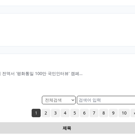
민주평통 시애틀협의회, 서북미 전역서 '평화통일 100만 국민인터뷰' 캠페인 전개
1
2
3
4
5
6
7
8
9
10
제목