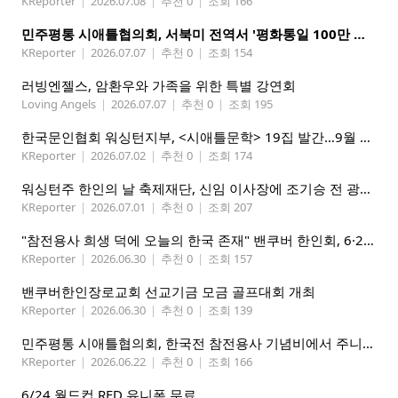
KReporter
|
2026.07.08
|
추천 0
|
조회 166
민주평통 시애틀협의회, 서북미 전역서 '평화통일 100만 국민인터뷰' 캠페인 전개
KReporter
|
2026.07.07
|
추천 0
|
조회 154
러빙엔젤스, 암환우와 가족을 위한 특별 강연회
Loving Angels
|
2026.07.07
|
추천 0
|
조회 195
한국문인협회 워싱턴지부, <시애틀문학> 19집 발간…9월 26일 출판기념회
KReporter
|
2026.07.02
|
추천 0
|
조회 174
워싱턴주 한인의 날 축제재단, 신임 이사장에 조기승 전 광역시애틀한인회장 추대
KReporter
|
2026.07.01
|
추천 0
|
조회 207
"참전용사 희생 덕에 오늘의 한국 존재" 밴쿠버 한인회, 6·25 기념행사 개최
KReporter
|
2026.06.30
|
추천 0
|
조회 157
밴쿠버한인장로교회 선교기금 모금 골프대회 개최
KReporter
|
2026.06.30
|
추천 0
|
조회 139
민주평통 시애틀협의회, 한국전 참전용사 기념비에서 주니어 평통 첫 대면 임명식 및 워크숍 성황리 개최
KReporter
|
2026.06.22
|
추천 0
|
조회 166
6/24 월드컵 RED 유니폼 무료