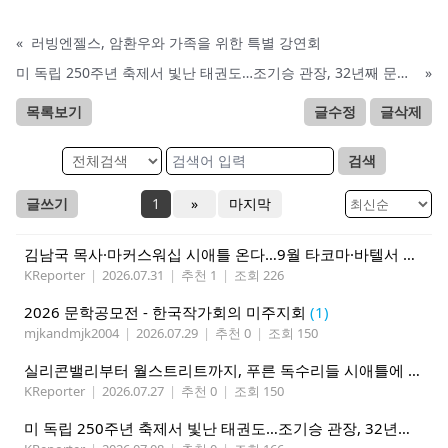
«
러빙엔젤스, 암환우와 가족을 위한 특별 강연회
미 독립 250주년 축제서 빛난 태권도…조기승 관장, 32년째 문화외교
»
목록보기
글수정
글삭제
검색
글쓰기
1
»
마지막
김남국 목사·마커스워십 시애틀 온다…9월 타코마·바텔서 연합집회
KReporter
|
2026.07.31
|
추천 1
|
조회 226
2026 문학공모전 - 한국작가회의 미주지회
(1)
mjkandmjk2004
|
2026.07.29
|
추천 0
|
조회 150
실리콘밸리부터 월스트리트까지, 푸른 독수리들 시애틀에 모인다
KReporter
|
2026.07.27
|
추천 0
|
조회 150
미 독립 250주년 축제서 빛난 태권도…조기승 관장, 32년째 문화외교