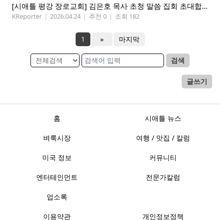
[시애틀 평강 장로교회] 김은호 목사 초청 말씀 집회 초대합니다 5/3-5
KReporter
|
2026.04.24
|
추천 0
|
조회 182
1
»
마지막
검색
글쓰기
홈
시애틀 뉴스
벼룩시장
여행 / 맛집 / 칼럼
미국 정보
커뮤니티
엔터테인먼트
전문가칼럼
업소록
이용약관
개인정보정책