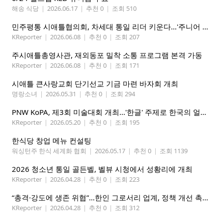
해송 식당
|
2026.06.17
|
추천 0
|
조회 510
민주평통 시애틀협의회, 차세대 통일 리더 키운다…'주니어 평통' 발대식 성황리 개최
KReporter
|
2026.06.08
|
추천 0
|
조회 207
주시애틀총영사관, 재외동포 밀착 소통 프로그램 본격 가동
KReporter
|
2026.06.08
|
추천 0
|
조회 171
시애틀 큰사랑교회 단기선교 기금 마련 바자회 개최
명랑소녀
|
2026.05.31
|
추천 0
|
조회 294
PNW KoPA, 제3회 미술대회 개최...'한글' 주제로 한국의 얼을 담는다
KReporter
|
2026.05.20
|
추천 0
|
조회 195
한식당 창업 메뉴 컨설팅
워싱턴주 한식 세계화 협회
|
2026.05.17
|
추천 0
|
조회 1139
2026 청소년 통일 골든벨, 벨뷰 시청에서 성황리에 개최
KReporter
|
2026.04.28
|
추천 0
|
조회 223
“총격·강도에 생존 위협”…한인 그로서리 업계, 정책 개선 촉구
KReporter
|
2026.04.28
|
추천 0
|
조회 312