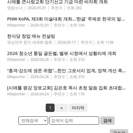
시애틀 큰사랑교회 단기선교 기금 마련 바자회 개최
명랑소녀
|
2026.05.31
|
추천 0
|
조회 292
PNW KoPA, 제3회 미술대회 개최...'한글' 주제로 한국의 얼을 담는다
KReporter
|
2026.05.20
|
추천 0
|
조회 194
한식당 창업 메뉴 컨설팅
워싱턴주 한식 세계화 협회
|
2026.05.17
|
추천 0
|
조회 1138
2026 청소년 통일 골든벨, 벨뷰 시청에서 성황리에 개최
KReporter
|
2026.04.28
|
추천 0
|
조회 219
“총격·강도에 생존 위협”…한인 그로서리 업계, 정책 개선 촉구
KReporter
|
2026.04.28
|
추천 0
|
조회 310
[시애틀 평강 장로교회] 김은호 목사 초청 말씀 집회 초대합니다 5/3-5
KReporter
|
2026.04.24
|
추천 0
|
조회 179
1
»
마지막
검색