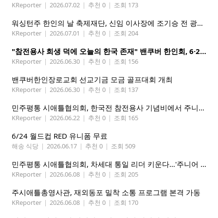
KReporter
|
2026.07.02
|
추천 0
|
조회 173
워싱턴주 한인의 날 축제재단, 신임 이사장에 조기승 전 광역시애틀한인회장 추대
KReporter
|
2026.07.01
|
추천 0
|
조회 204
"참전용사 희생 덕에 오늘의 한국 존재" 밴쿠버 한인회, 6·25 기념행사 개최
KReporter
|
2026.06.30
|
추천 0
|
조회 156
밴쿠버한인장로교회 선교기금 모금 골프대회 개최
KReporter
|
2026.06.30
|
추천 0
|
조회 137
민주평통 시애틀협의회, 한국전 참전용사 기념비에서 주니어 평통 첫 대면 임명식 및 워크숍 성황리 개최
KReporter
|
2026.06.22
|
추천 0
|
조회 165
6/24 월드컵 RED 유니폼 무료
해송 식당
|
2026.06.17
|
추천 0
|
조회 509
민주평통 시애틀협의회, 차세대 통일 리더 키운다…'주니어 평통' 발대식 성황리 개최
KReporter
|
2026.06.08
|
추천 0
|
조회 205
주시애틀총영사관, 재외동포 밀착 소통 프로그램 본격 가동
KReporter
|
2026.06.08
|
추천 0
|
조회 170