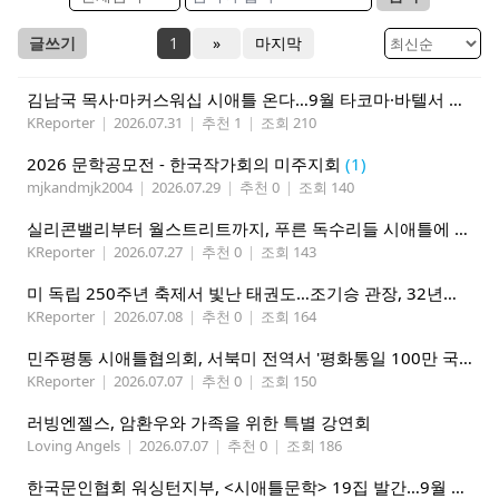
글쓰기
1
»
마지막
김남국 목사·마커스워십 시애틀 온다…9월 타코마·바텔서 연합집회
KReporter
|
2026.07.31
|
추천 1
|
조회 210
2026 문학공모전 - 한국작가회의 미주지회
(1)
mjkandmjk2004
|
2026.07.29
|
추천 0
|
조회 140
실리콘밸리부터 월스트리트까지, 푸른 독수리들 시애틀에 모인다
KReporter
|
2026.07.27
|
추천 0
|
조회 143
미 독립 250주년 축제서 빛난 태권도…조기승 관장, 32년째 문화외교
KReporter
|
2026.07.08
|
추천 0
|
조회 164
민주평통 시애틀협의회, 서북미 전역서 '평화통일 100만 국민인터뷰' 캠페인 전개
KReporter
|
2026.07.07
|
추천 0
|
조회 150
러빙엔젤스, 암환우와 가족을 위한 특별 강연회
Loving Angels
|
2026.07.07
|
추천 0
|
조회 186
한국문인협회 워싱턴지부, <시애틀문학> 19집 발간…9월 26일 출판기념회