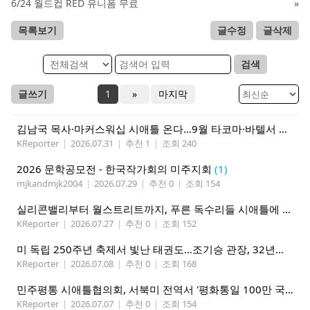
6/24 월드컵 RED 유니폼 무료
»
목록보기
글수정
글삭제
검색
글쓰기
1
»
마지막
김남국 목사·마커스워십 시애틀 온다…9월 타코마·바텔서 연합집회
KReporter
|
2026.07.31
|
추천 1
|
조회 240
2026 문학공모전 - 한국작가회의 미주지회
(1)
mjkandmjk2004
|
2026.07.29
|
추천 0
|
조회 154
실리콘밸리부터 월스트리트까지, 푸른 독수리들 시애틀에 모인다
KReporter
|
2026.07.27
|
추천 0
|
조회 152
미 독립 250주년 축제서 빛난 태권도…조기승 관장, 32년째 문화외교
KReporter
|
2026.07.08
|
추천 0
|
조회 168
민주평통 시애틀협의회, 서북미 전역서 '평화통일 100만 국민인터뷰' 캠페인 전개
KReporter
|
2026.07.07
|
추천 0
|
조회 154