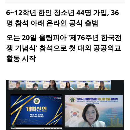
6~12
학년
한인
청소년
44
명
가입
, 3
6
명
참석
아래
온라인
공식
출범
오는
20
일
올림피아
'
제
76
주년
한국전
쟁
기념식
'
참석으로
첫
대외
공공외교
활동
시작