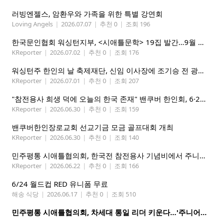
러빙엔젤스, 암환우와 가족을 위한 특별 강연회
Loving Angels
|
2026.07.07
|
추천 0
|
조회 196
한국문인협회 워싱턴지부, <시애틀문학> 19집 발간…9월 26일 출판기념회
KReporter
|
2026.07.02
|
추천 0
|
조회 176
워싱턴주 한인의 날 축제재단, 신임 이사장에 조기승 전 광역시애틀한인회장 추대
KReporter
|
2026.07.01
|
추천 0
|
조회 207
"참전용사 희생 덕에 오늘의 한국 존재" 밴쿠버 한인회, 6·25 기념행사 개최
KReporter
|
2026.06.30
|
추천 0
|
조회 159
밴쿠버한인장로교회 선교기금 모금 골프대회 개최
KReporter
|
2026.06.30
|
추천 0
|
조회 140
민주평통 시애틀협의회, 한국전 참전용사 기념비에서 주니어 평통 첫 대면 임명식 및 워크숍 성황리 개최
KReporter
|
2026.06.22
|
추천 0
|
조회 166
6/24 월드컵 RED 유니폼 무료
해송 식당
|
2026.06.17
|
추천 0
|
조회 510
민주평통 시애틀협의회, 차세대 통일 리더 키운다…'주니어 평통' 발대식 성황리 개최