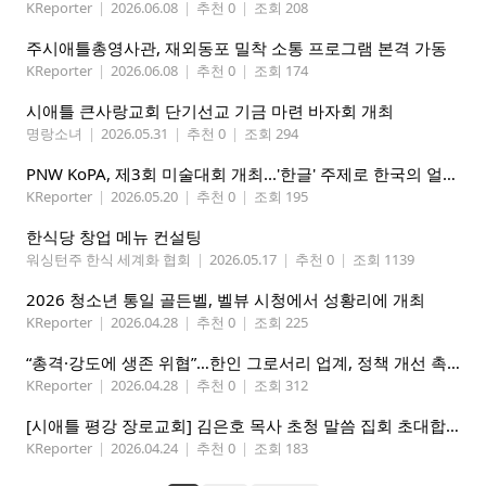
KReporter
|
2026.06.08
|
추천 0
|
조회 208
주시애틀총영사관, 재외동포 밀착 소통 프로그램 본격 가동
KReporter
|
2026.06.08
|
추천 0
|
조회 174
시애틀 큰사랑교회 단기선교 기금 마련 바자회 개최
명랑소녀
|
2026.05.31
|
추천 0
|
조회 294
PNW KoPA, 제3회 미술대회 개최...'한글' 주제로 한국의 얼을 담는다
KReporter
|
2026.05.20
|
추천 0
|
조회 195
한식당 창업 메뉴 컨설팅
워싱턴주 한식 세계화 협회
|
2026.05.17
|
추천 0
|
조회 1139
2026 청소년 통일 골든벨, 벨뷰 시청에서 성황리에 개최
KReporter
|
2026.04.28
|
추천 0
|
조회 225
“총격·강도에 생존 위협”…한인 그로서리 업계, 정책 개선 촉구
KReporter
|
2026.04.28
|
추천 0
|
조회 312
[시애틀 평강 장로교회] 김은호 목사 초청 말씀 집회 초대합니다 5/3-5
KReporter
|
2026.04.24
|
추천 0
|
조회 183