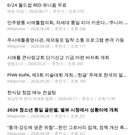
6/24 월드컵 RED 유니폼 무료
해송 식당
|
2026.06.17
|
추천 0
|
조회 510
민주평통 시애틀협의회, 차세대 통일 리더 키운다…'주니어 평통' 발대식 성황리 개최
KReporter
|
2026.06.08
|
추천 0
|
조회 206
주시애틀총영사관, 재외동포 밀착 소통 프로그램 본격 가동
KReporter
|
2026.06.08
|
추천 0
|
조회 171
시애틀 큰사랑교회 단기선교 기금 마련 바자회 개최
명랑소녀
|
2026.05.31
|
추천 0
|
조회 293
PNW KoPA, 제3회 미술대회 개최...'한글' 주제로 한국의 얼을 담는다
KReporter
|
2026.05.20
|
추천 0
|
조회 195
한식당 창업 메뉴 컨설팅
워싱턴주 한식 세계화 협회
|
2026.05.17
|
추천 0
|
조회 1139
2026 청소년 통일 골든벨, 벨뷰 시청에서 성황리에 개최
KReporter
|
2026.04.28
|
추천 0
|
조회 221
“총격·강도에 생존 위협”…한인 그로서리 업계, 정책 개선 촉구
KReporter
|
2026.04.28
|
추천 0
|
조회 311