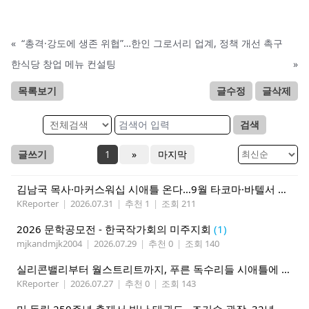
«
“총격·강도에 생존 위협”…한인 그로서리 업계, 정책 개선 촉구
한식당 창업 메뉴 컨설팅
»
목록보기
글수정
글삭제
검색
글쓰기
1
»
마지막
김남국 목사·마커스워십 시애틀 온다…9월 타코마·바텔서 연합집회
KReporter
|
2026.07.31
|
추천 1
|
조회 211
2026 문학공모전 - 한국작가회의 미주지회
(1)
mjkandmjk2004
|
2026.07.29
|
추천 0
|
조회 140
실리콘밸리부터 월스트리트까지, 푸른 독수리들 시애틀에 모인다
KReporter
|
2026.07.27
|
추천 0
|
조회 143
미 독립 250주년 축제서 빛난 태권도…조기승 관장, 32년째 문화외교