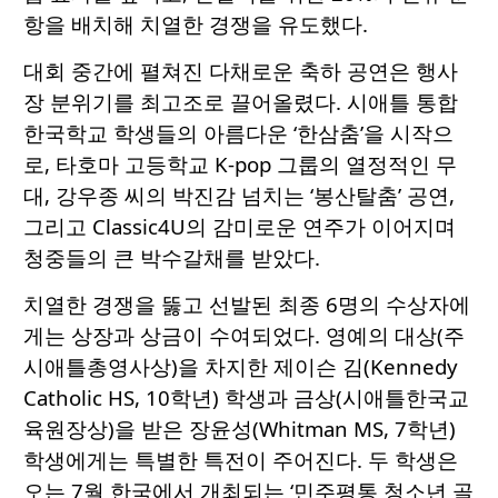
항을 배치해 치열한 경쟁을 유도했다.
대회 중간에 펼쳐진 다채로운 축하 공연은 행사
장 분위기를 최고조로 끌어올렸다. 시애틀 통합
한국학교 학생들의 아름다운 ‘한삼춤’을 시작으
로, 타호마 고등학교 K-pop 그룹의 열정적인 무
대, 강우종 씨의 박진감 넘치는 ‘봉산탈춤’ 공연,
그리고 Classic4U의 감미로운 연주가 이어지며
청중들의 큰 박수갈채를 받았다.
치열한 경쟁을 뚫고 선발된 최종 6명의 수상자에
게는 상장과 상금이 수여되었다. 영예의 대상(주
시애틀총영사상)을 차지한 제이슨 김(Kennedy
Catholic HS, 10학년) 학생과 금상(시애틀한국교
육원장상)을 받은 장윤성(Whitman MS, 7학년)
학생에게는 특별한 특전이 주어진다. 두 학생은
오는 7월 한국에서 개최되는 ‘민주평통 청소년 골