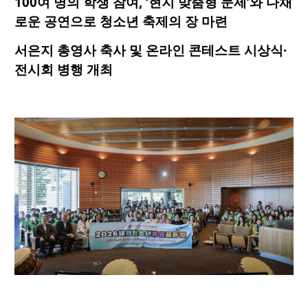
100
여
명의
학생
참여
, ‘
현지
맞춤형
문제
’
와
다채
로운
공연으로
청소년
축제의
장
마련
서은지
총영사
축사
및
온라인
콘테스트
시상식
·
전시회
병행
개최