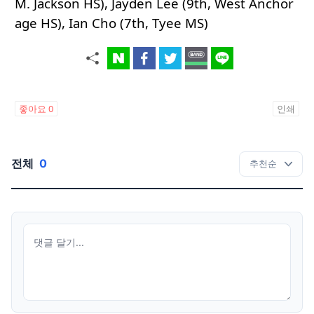
M. Jackson HS), Jayden Lee (9th, West Anchor
age HS), Ian Cho (7th, Tyee MS)
좋아요
0
인쇄
전체
0