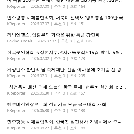
KReporter
|
2026.07.08
|
추천 0
|
조회 164
민주평통 시애틀협의회, 서북미 전역서 '평화통일 100만 국민인터뷰' 캠페인 전개
KReporter
|
2026.07.07
|
추천 0
|
조회 151
러빙엔젤스, 암환우와 가족을 위한 특별 강연회
Loving Angels
|
2026.07.07
|
추천 0
|
조회 186
한국문인협회 워싱턴지부, <시애틀문학> 19집 발간…9월 26일 출판기념회
KReporter
|
2026.07.02
|
추천 0
|
조회 173
워싱턴주 한인의 날 축제재단, 신임 이사장에 조기승 전 광역시애틀한인회장 추대
KReporter
|
2026.07.01
|
추천 0
|
조회 205
"참전용사 희생 덕에 오늘의 한국 존재" 밴쿠버 한인회, 6·25 기념행사 개최
KReporter
|
2026.06.30
|
추천 0
|
조회 157
밴쿠버한인장로교회 선교기금 모금 골프대회 개최
KReporter
|
2026.06.30
|
추천 0
|
조회 138
민주평통 시애틀협의회, 한국전 참전용사 기념비에서 주니어 평통 첫 대면 임명식 및 워크숍 성황리 개최
KReporter
|
2026.06.22
|
추천 0
|
조회 166