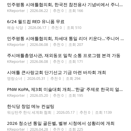
민주평통 시애틀협의회, 한국전 참전용사 기념비에서 주니어 평통 첫 대면 임명식 및 워크숍 성황리 개최
KReporter
|
2026.06.22
|
추천 0
|
조회 166
6/24 월드컵 RED 유니폼 무료
해송 식당
|
2026.06.17
|
추천 0
|
조회 510
민주평통 시애틀협의회, 차세대 통일 리더 키운다…'주니어 평통' 발대식 성황리 개최
KReporter
|
2026.06.08
|
추천 0
|
조회 207
주시애틀총영사관, 재외동포 밀착 소통 프로그램 본격 가동
KReporter
|
2026.06.08
|
추천 0
|
조회 171
시애틀 큰사랑교회 단기선교 기금 마련 바자회 개최
명랑소녀
|
2026.05.31
|
추천 0
|
조회 294
PNW KoPA, 제3회 미술대회 개최...'한글' 주제로 한국의 얼을 담는다
KReporter
|
2026.05.20
|
추천 0
|
조회 195
한식당 창업 메뉴 컨설팅
워싱턴주 한식 세계화 협회
|
2026.05.17
|
추천 0
|
조회 1139
2026 청소년 통일 골든벨, 벨뷰 시청에서 성황리에 개최
KReporter
|
2026.04.28
|
추천 0
|
조회 225