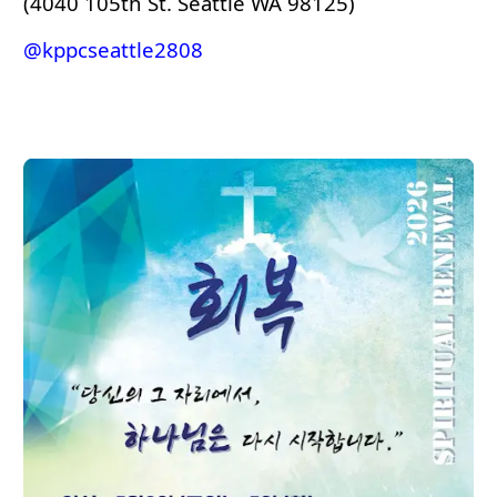
(4040 105th St. Seattle WA 98125)
@kppcseattle2808‬