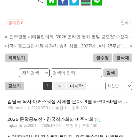
좋아요
0
인쇄
«
민주평통 시애틀협의회, ‘2026 온라인 평화 통일 공모전’ 수상자 51명 확정
미국태권도고단자회 제24차 총회 성료…2027년 LA서 ‘25주년’ 기약
»
목록보기
글수정
글삭제
검색
글쓰기
1
»
마지막
김남국 목사·마커스워십 시애틀 온다…9월 타코마·바텔서 연합집회
KReporter
|
2026.07.31
|
추천 1
|
조회 230
2026 문학공모전 - 한국작가회의 미주지회
(1)
mjkandmjk2004
|
2026.07.29
|
추천 0
|
조회 150
실리콘밸리부터 월스트리트까지, 푸른 독수리들 시애틀에 모인다