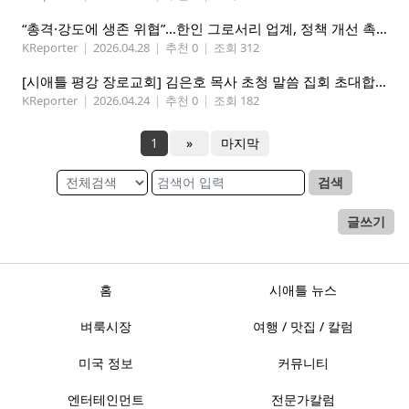
“총격·강도에 생존 위협”…한인 그로서리 업계, 정책 개선 촉구
KReporter
|
2026.04.28
|
추천 0
|
조회 312
[시애틀 평강 장로교회] 김은호 목사 초청 말씀 집회 초대합니다 5/3-5
KReporter
|
2026.04.24
|
추천 0
|
조회 182
1
»
마지막
검색
글쓰기
홈
시애틀 뉴스
벼룩시장
여행 / 맛집 / 칼럼
미국 정보
커뮤니티
엔터테인먼트
전문가칼럼