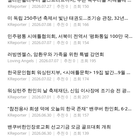
KReporter
|
2026.07.27
|
추천 0
|
조회 150
미 독립 250주년 축제서 빛난 태권도…조기승 관장, 32년째 문화외교
KReporter
|
2026.07.08
|
추천 0
|
조회 166
민주평통 시애틀협의회, 서북미 전역서 '평화통일 100만 국민인터뷰' 캠페인 전개
KReporter
|
2026.07.07
|
추천 0
|
조회 154
러빙엔젤스, 암환우와 가족을 위한 특별 강연회
Loving Angels
|
2026.07.07
|
추천 0
|
조회 195
한국문인협회 워싱턴지부, <시애틀문학> 19집 발간…9월 26일 출판기념회
KReporter
|
2026.07.02
|
추천 0
|
조회 174
워싱턴주 한인의 날 축제재단, 신임 이사장에 조기승 전 광역시애틀한인회장 추대
KReporter
|
2026.07.01
|
추천 0
|
조회 207
"참전용사 희생 덕에 오늘의 한국 존재" 밴쿠버 한인회, 6·25 기념행사 개최
KReporter
|
2026.06.30
|
추천 0
|
조회 157
밴쿠버한인장로교회 선교기금 모금 골프대회 개최
KReporter
|
2026.06.30
|
추천 0
|
조회 139