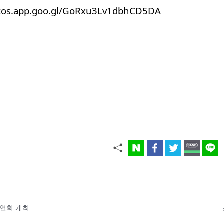
otos.app.goo.gl/GoRxu3Lv1dbhCD5DA
연회 개최