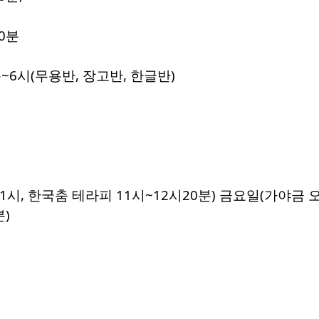
20분
분~6시(무용반, 장고반, 한글반)
시, 한국춤 테라피 11시~12시20분) 금요일(가야금 오후
분)
비