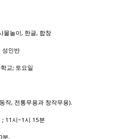
사물놀이, 한글, 합창
, 성인반
화학교; 토요일
동작, 전통무용과 창작무용).
; 11시~1시 15분
0분,