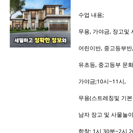
수업 내용;
무용, 가야금, 장고및 
어린이반, 중고등부반
유초등, 중고등부 문
가야금;10시~11시,
무용(스트레칭및 기본
남자 장고 및 사물놀이 
합창; 1시 30분~2시 2