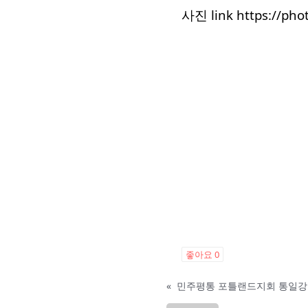
사진 link
https://ph
좋아요
0
«
민주평통 포틀랜드지회 통일강