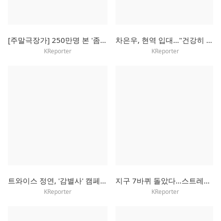
[주말극장가] 250만명 본 '좀비딸', 주말에도 흥행 독주 예고
차은우, 현역 입대…"건강히 잘 다녀오겠다"
KReporter
KReporter
트와이스 정연, '감별사' 캠페인으로 초록우산에 3천만원 기부
지구 7바퀴 돌았다…스트레이키즈, 로마서 월드투어 마무리
KReporter
KReporter