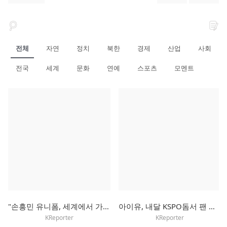
전체
자연
정치
북한
경제
산업
사회
전국
세계
문화
연예
스포츠
모멘트
"손흥민 유니폼, 세계에서 가장 많이 팔려"
아이유, 내달 KSPO돔서 팬 미팅…"여름에 보내는 선선한 인사"
KReporter
KReporter