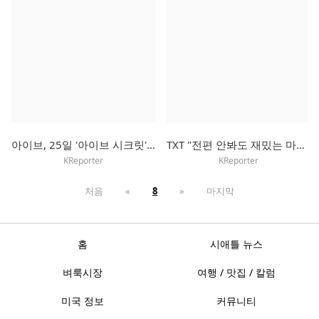
아이브, 25일 '아이브 시크릿'으로 컴백…타이틀곡은 'XOXZ'
TXT "전편 안봐도 재밌는 마블 영화처럼…우리 서사에 빠져들길"
KReporter
KReporter
처음
«
8
»
마지막
홈
시애틀 뉴스
벼룩시장
여행 / 맛집 / 칼럼
미국 정보
커뮤니티