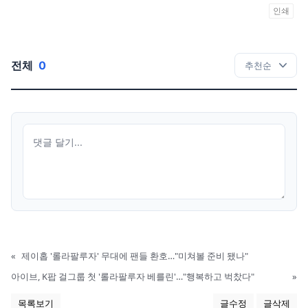
인쇄
전체
0
«
제이홉 '롤라팔루자' 무대에 팬들 환호…"미쳐볼 준비 됐나"
아이브, K팝 걸그룹 첫 '롤라팔루자 베를린'…"행복하고 벅찼다"
»
목록보기
글수정
글삭제