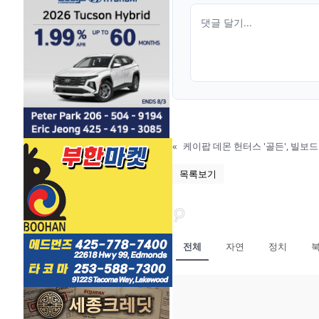
«
케이팝 데몬 헌터스 '골든', 빌보드
목록보기
전체
자연
정치