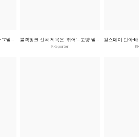
그룹 클로즈유어아이즈 "시원한 '7월의 크리스마스'가 콘셉트"
블랙핑크 신곡 제목은 '뛰어'…고양 월드투어 공연서 첫 무대
KReporter
KR