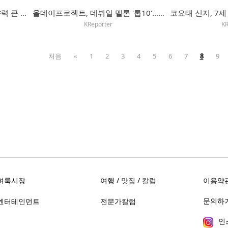
'케이팝 데몬 헌터스' 감독 "영향력 큰 한국 문화에서 영감"
올데이프로젝트, 데뷔일 멜론 '톱10'…"혼성그룹 차별점 통했다"
KReporter
KR
처음
«
1
2
3
4
5
6
7
8
9
벼룩시장
여행 / 맛집 / 칼럼
이용약
문의하기 
엔터테인먼트
전문가칼럼
인