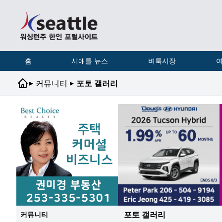
홈
시애틀 뉴스
벼룩시장
여
▸
▸
커뮤니티
포토 갤러리
포토 갤러리
커뮤니티