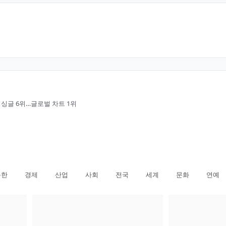
 싱글 6위…글로벌 차트 1위
북한
경제
산업
사회
전국
세계
문화
연예