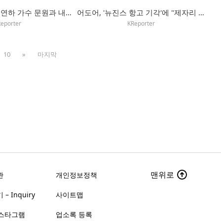
코요태 신지, 7세 연하 가수 문원과 내년 결혼…듀엣곡도 발표
어도어, '뉴진스 항고 기각'에 "제자리 돌아와 활동하길"
eporter
KReporter
10
»
마지막
맨위로
관
개인정보정책
– Inquiry
사이트맵
스타그램
업소록 등록