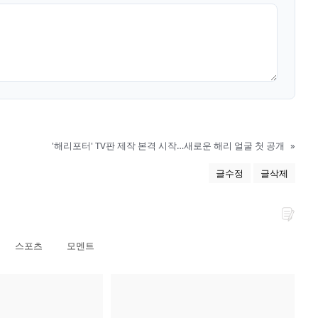
'해리포터' TV판 제작 본격 시작…새로운 해리 얼굴 첫 공개
»
글수정
글삭제
스포츠
모멘트