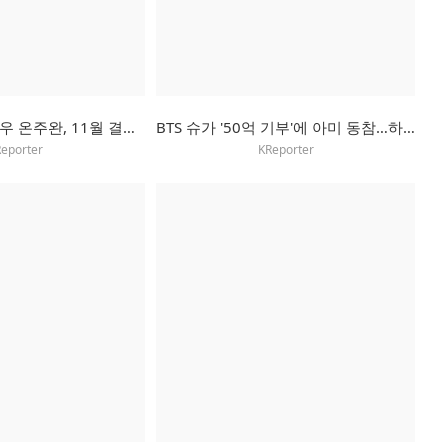
걸스데이 민아·배우 온주완, 11월 결혼…"연인으로 사랑 키워"
BTS 슈가 '50억 기부'에 아미 동참…하루 만에 2억 모여
eporter
KReporter