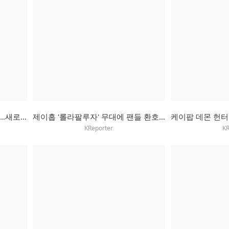
'해리포터' TV판 제작 본격 시작…새로운 해리 얼굴 첫 공개
제이홉 '롤라팔루자' 무대에 팬들 환호…"미쳐볼 준비 됐나"
KReporter
KR