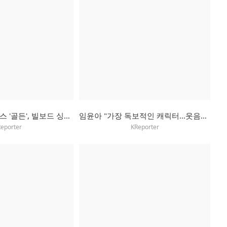
케이팝 데몬 헌터스 '골든', 빌보드 싱글 6위…글로벌 차트 1위
임윤아 "가장 독보적인 캐릭터…웃음소리까지 연구했죠"
eporter
KReporter