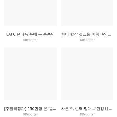
LAFC 유니폼 손에 든 손흥민
한미 합작 걸그룹 비춰, 4인조 걸셋으로 새 출발
KReporter
KReporter
[주말극장가] 250만명 본 '좀비딸', 주말에도 흥행 독주 예고
차은우, 현역 입대…"건강히 잘 다녀오겠다"
KReporter
KReporter