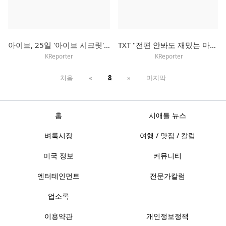
아이브, 25일 '아이브 시크릿'으로 컴백…타이틀곡은 'XOXZ'
TXT "전편 안봐도 재밌는 마블 영화처럼…우리 서사에 빠져들길"
KReporter
KReporter
처음
«
8
»
마지막
홈
시애틀 뉴스
벼룩시장
여행 / 맛집 / 칼럼
미국 정보
커뮤니티
엔터테인먼트
전문가칼럼
업소록
이용약관
개인정보정책