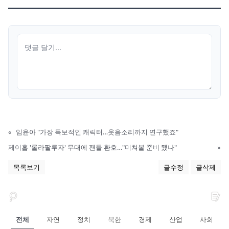
«
임윤아 "가장 독보적인 캐릭터…웃음소리까지 연구했죠"
제이홉 '롤라팔루자' 무대에 팬들 환호…"미쳐볼 준비 됐나"
»
목록보기
글수정
글삭제
전체
자연
정치
북한
경제
산업
사회