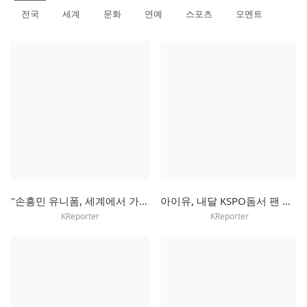
전국
세계
문화
연예
스포츠
모멘트
"손흥민 유니폼, 세계에서 가장 많이 팔려"
아이유, 내달 KSPO돔서 팬 미팅…"여름에 보내는 선선한 인사"
KReporter
KReporter