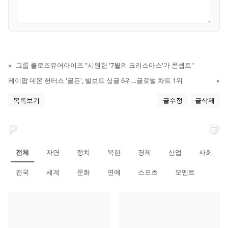
«
그룹 클로즈유어아이즈 "시원한 '7월의 크리스마스'가 콘셉트"
케이팝 데몬 헌터스 '골든', 빌보드 싱글 6위…글로벌 차트 1위
»
목록보기
글수정
글삭제
전체
자연
정치
북한
경제
산업
사회
전국
세계
문화
연예
스포츠
모멘트