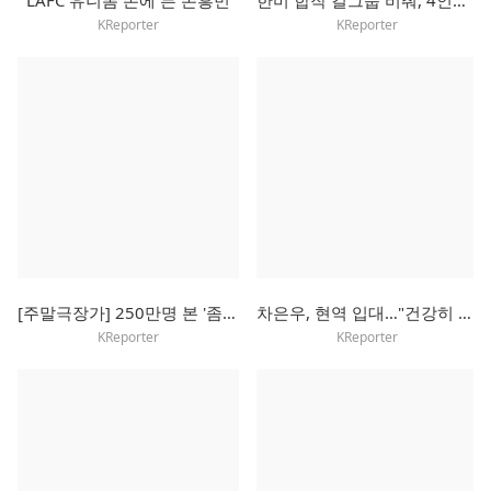
LAFC 유니폼 손에 든 손흥민
한미 합작 걸그룹 비춰, 4인조 걸셋으로 새 출발
KReporter
KReporter
[주말극장가] 250만명 본 '좀비딸', 주말에도 흥행 독주 예고
차은우, 현역 입대…"건강히 잘 다녀오겠다"
KReporter
KReporter