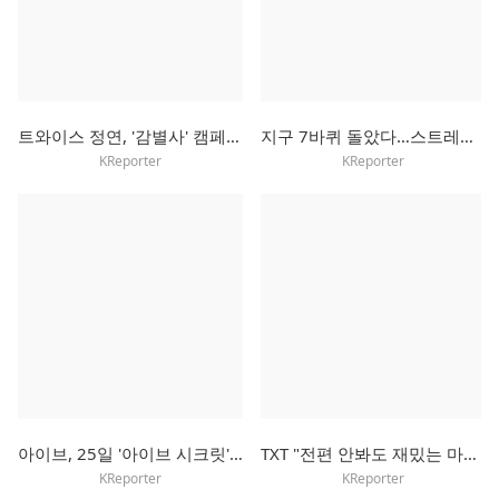
트와이스 정연, '감별사' 캠페인으로 초록우산에 3천만원 기부
지구 7바퀴 돌았다…스트레이키즈, 로마서 월드투어 마무리
KReporter
KReporter
아이브, 25일 '아이브 시크릿'으로 컴백…타이틀곡은 'XOXZ'
TXT "전편 안봐도 재밌는 마블 영화처럼…우리 서사에 빠져들길"
KReporter
KReporter