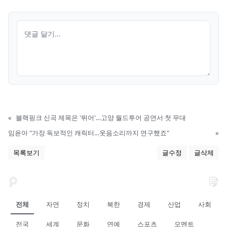
«
블랙핑크 신곡 제목은 '뛰어'…고양 월드투어 공연서 첫 무대
임윤아 "가장 독보적인 캐릭터…웃음소리까지 연구했죠"
»
목록보기
글수정
글삭제
전체
자연
정치
북한
경제
산업
사회
전국
세계
문화
연예
스포츠
모멘트