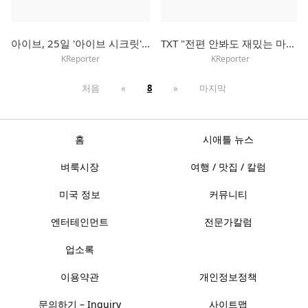
아이브, 25일 '아이브 시크릿'으로 컴백…타이틀곡은 'XOXZ'
TXT "전편 안봐도 재밌는 마블 영화처럼…우리 서사에 빠져들길"
KReporter
KReporter
처음
«
8
»
마지막
홈
시애틀 뉴스
벼룩시장
여행 / 맛집 / 칼럼
미국 정보
커뮤니티
엔터테인먼트
전문가칼럼
업소록
이용약관
개인정보정책
문의하기 – Inquiry
사이트맵