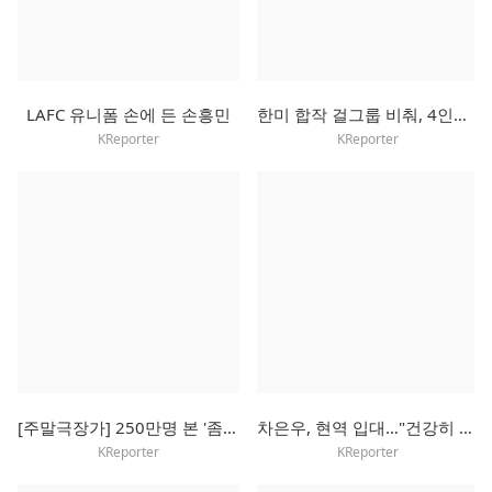
LAFC 유니폼 손에 든 손흥민
한미 합작 걸그룹 비춰, 4인조 걸셋으로 새 출발
KReporter
KReporter
[주말극장가] 250만명 본 '좀비딸', 주말에도 흥행 독주 예고
차은우, 현역 입대…"건강히 잘 다녀오겠다"
KReporter
KReporter