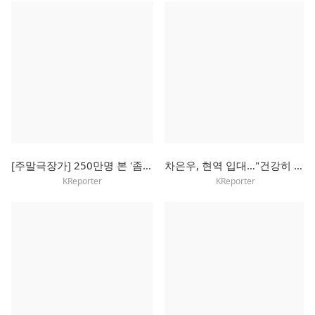
[주말극장가] 250만명 본 '좀비딸', 주말에도 흥행 독주 예고
차은우, 현역 입대…"건강히 잘 다녀오겠다"
KReporter
KReporter