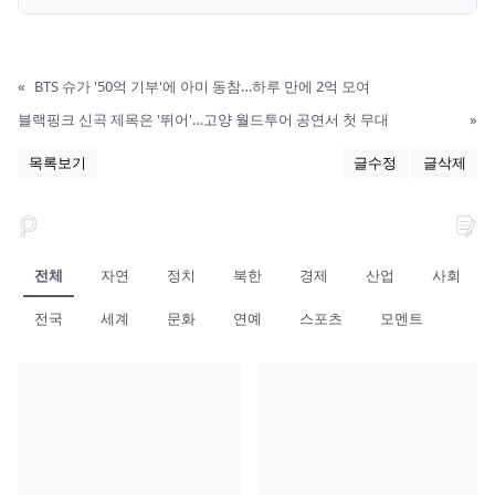
«
BTS 슈가 '50억 기부'에 아미 동참…하루 만에 2억 모여
블랙핑크 신곡 제목은 '뛰어'…고양 월드투어 공연서 첫 무대
»
목록보기
글수정
글삭제
전체
자연
정치
북한
경제
산업
사회
전국
세계
문화
연예
스포츠
모멘트