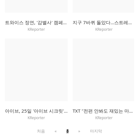
트와이스 정연, '감별사' 캠페인으로 초록우산에 3천만원 기부
지구 7바퀴 돌았다…스트레이키즈, 로마서 월드투어 마무리
KReporter
KReporter
아이브, 25일 '아이브 시크릿'으로 컴백…타이틀곡은 'XOXZ'
TXT "전편 안봐도 재밌는 마블 영화처럼…우리 서사에 빠져들길"
KReporter
KReporter
처음
«
8
»
마지막