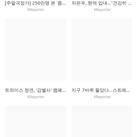
[주말극장가] 250만명 본 '좀비딸', 주말에도 흥행 독주 예고
차은우, 현역 입대…"건강히 잘 다녀오겠다"
KReporter
KReporter
트와이스 정연, '감별사' 캠페인으로 초록우산에 3천만원 기부
지구 7바퀴 돌았다…스트레이키즈, 로마서 월드투어 마무리
KReporter
KReporter