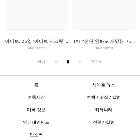
아이브, 25일 '아이브 시크릿'으로 컴백…타이틀곡은 'XOXZ'
TXT "전편 안봐도 재밌는 마블 영화처럼…우리 서사에 빠져들길"
KReporter
KReporter
처음
«
8
»
마지막
홈
시애틀 뉴스
벼룩시장
여행 / 맛집 / 칼럼
미국 정보
커뮤니티
엔터테인먼트
전문가칼럼
업소록