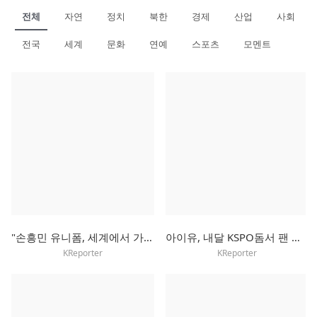
전체
자연
정치
북한
경제
산업
사회
전국
세계
문화
연예
스포츠
모멘트
"손흥민 유니폼, 세계에서 가장 많이 팔려"
아이유, 내달 KSPO돔서 팬 미팅…"여름에 보내는 선선한 인사"
KReporter
KReporter