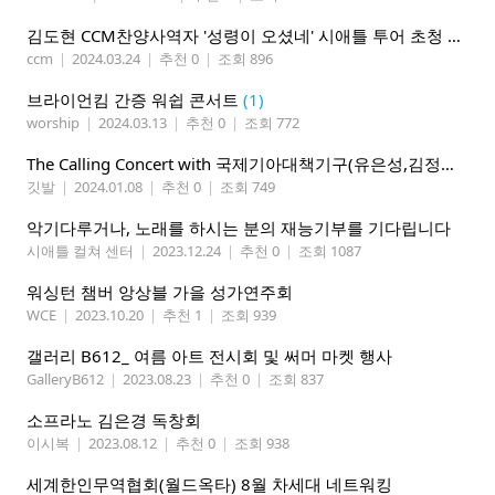
김도현 CCM찬양사역자 '성령이 오셨네' 시애틀 투어 초청 원하시는 교회
ccm
|
2024.03.24
|
추천 0
|
조회 896
브라이언킴 간증 워쉽 콘서트
(1)
worship
|
2024.03.13
|
추천 0
|
조회 772
The Calling Concert with 국제기아대책기구(유은성,김정화부부)
깃발
|
2024.01.08
|
추천 0
|
조회 749
악기다루거나, 노래를 하시는 분의 재능기부를 기다립니다
시애틀 컬쳐 센터
|
2023.12.24
|
추천 0
|
조회 1087
워싱턴 챔버 앙상블 가을 성가연주회
WCE
|
2023.10.20
|
추천 1
|
조회 939
갤러리 B612_ 여름 아트 전시회 및 써머 마켓 행사
GalleryB612
|
2023.08.23
|
추천 0
|
조회 837
소프라노 김은경 독창회
이시복
|
2023.08.12
|
추천 0
|
조회 938
세계한인무역협회(월드옥타) 8월 차세대 네트워킹