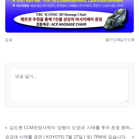
답글
좋아요
0
싫어요
0
«
김도현 CCM찬양사역자 '성령이 오셨네' 시애틀 투어 초청 원하시는 교회
코요태 시애틀 공연 ( KOYOTE) 7월 27일 ( 토) 7PM에 있습니다.
»