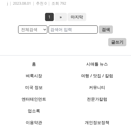
j
|
2023.08.01
|
추천 0
|
조회 792
1
»
마지막
검색
글쓰기
홈
시애틀 뉴스
벼룩시장
여행 / 맛집 / 칼럼
미국 정보
커뮤니티
엔터테인먼트
전문가칼럼
업소록
이용약관
개인정보정책