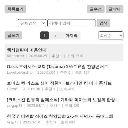
목록보기
글수정
글삭제
검색
글쓰기
1
»
마지막
행사캘린더 이용안내
KReporter
|
2015.06.25
|
추천 1
|
조회 3730
Oasis 오아시스 교회 (Tacoma) 5/6수요일 찬양콘서트
Lovetoworship
|
2026.05.04
|
추천 0
|
조회 167
보이스 퀸 라스트 싱어 장한이+브라이언 킴 미니 콘서트
Hilton
|
2025.09.30
|
추천 1
|
조회 459
[크리스천 팝뮤직 발매소식] 기타와 피아노와 보컬의 환상적인 조화 4GospelChurch Songs Vol.2 발매
jaegap33
|
2025.04.11
|
추천 1
|
조회 420
한국 컨티넨탈 싱어즈 찬양집회 2/5수 저녁7시 등대교회
유도사
|
2025.02.01
|
추천 0
|
조회 602