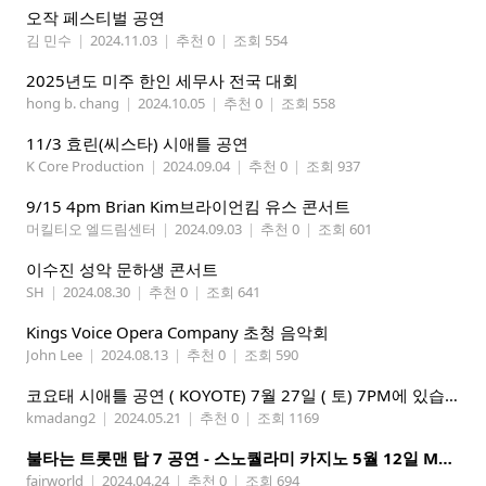
오작 페스티벌 공연
김 민수
|
2024.11.03
|
추천 0
|
조회 554
2025년도 미주 한인 세무사 전국 대회
hong b. chang
|
2024.10.05
|
추천 0
|
조회 558
11/3 효린(씨스타) 시애틀 공연
K Core Production
|
2024.09.04
|
추천 0
|
조회 937
9/15 4pm Brian Kim브라이언킴 유스 콘서트
머킬티오 엘드림센터
|
2024.09.03
|
추천 0
|
조회 601
이수진 성악 문하생 콘서트
SH
|
2024.08.30
|
추천 0
|
조회 641
Kings Voice Opera Company 초청 음악회
John Lee
|
2024.08.13
|
추천 0
|
조회 590
코요태 시애틀 공연 ( KOYOTE) 7월 27일 ( 토) 7PM에 있습니다.
kmadang2
|
2024.05.21
|
추천 0
|
조회 1169
불타는 트롯맨 탑 7 공연 - 스노퀄라미 카지노 5월 12일 Mother's day
fairworld
|
2024.04.24
|
추천 0
|
조회 694