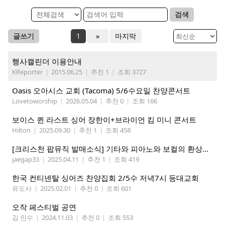
검색
글쓰기
1
»
마지막
행사캘린더 이용안내
KReporter
|
2015.06.25
|
추천 1
|
조회 3727
Oasis 오아시스 교회 (Tacoma) 5/6수요일 찬양콘서트
Lovetoworship
|
2026.05.04
|
추천 0
|
조회 166
보이스 퀸 라스트 싱어 장한이+브라이언 킴 미니 콘서트
Hilton
|
2025.09.30
|
추천 1
|
조회 458
[크리스천 팝뮤직 발매소식] 기타와 피아노와 보컬의 환상적인 조화 4GospelChurch Songs Vol.2 발매
jaegap33
|
2025.04.11
|
추천 1
|
조회 419
한국 컨티넨탈 싱어즈 찬양집회 2/5수 저녁7시 등대교회
유도사
|
2025.02.01
|
추천 0
|
조회 601
오작 페스티벌 공연
김 민수
|
2024.11.03
|
추천 0
|
조회 553