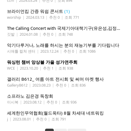
ccm
|
2024.03.24
|
추천 0
|
조회 894
브라이언킴 간증 워쉽 콘서트
(1)
worship
|
2024.03.13
|
추천 0
|
조회 771
The Calling Concert with 국제기아대책기구(유은성,김정화부부)
깃발
|
2024.01.08
|
추천 0
|
조회 748
악기다루거나, 노래를 하시는 분의 재능기부를 기다립니다
시애틀 컬쳐 센터
|
2023.12.24
|
추천 0
|
조회 1086
워싱턴 챔버 앙상블 가을 성가연주회
WCE
|
2023.10.20
|
추천 1
|
조회 938
갤러리 B612_ 여름 아트 전시회 및 써머 마켓 행사
GalleryB612
|
2023.08.23
|
추천 0
|
조회 836
소프라노 김은경 독창회
이시복
|
2023.08.12
|
추천 0
|
조회 936
세계한인무역협회(월드옥타) 8월 차세대 네트워킹
j
|
2023.08.01
|
추천 0
|
조회 791