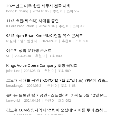
2025년도 미주 한인 세무사 전국 대회
hong b. chang
|
2024.10.05
|
추천 0
|
조회 557
11/3 효린(씨스타) 시애틀 공연
K Core Production
|
2024.09.04
|
추천 0
|
조회 936
9/15 4pm Brian Kim브라이언킴 유스 콘서트
머킬티오 엘드림센터
|
2024.09.03
|
추천 0
|
조회 600
이수진 성악 문하생 콘서트
SH
|
2024.08.30
|
추천 0
|
조회 640
Kings Voice Opera Company 초청 음악회
John Lee
|
2024.08.13
|
추천 0
|
조회 589
코요태 시애틀 공연 ( KOYOTE) 7월 27일 ( 토) 7PM에 있습니다.
kmadang2
|
2024.05.21
|
추천 0
|
조회 1168
불타는 트롯맨 탑 7 공연 - 스노퀄라미 카지노 5월 12일 Mother's day
fairworld
|
2024.04.24
|
추천 0
|
조회 692
김도현 CCM찬양사역자 '성령이 오셨네' 시애틀 투어 초청 원하시는 교회