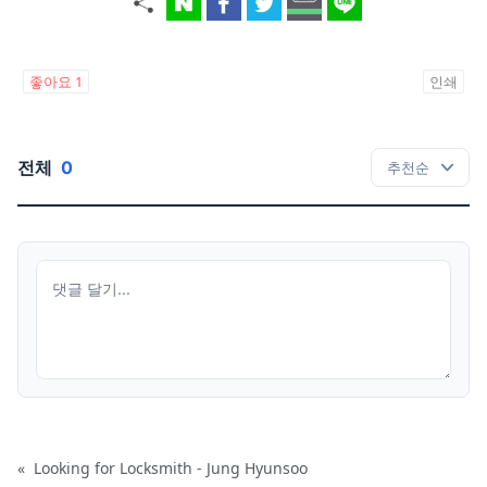
좋아요
1
인쇄
전체
0
«
Looking for Locksmith - Jung Hyunsoo