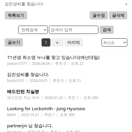
김진성씨를 찾습니다.
»
목록보기
글수정
글삭제
검색
글쓰기
1
»
마지막
71년생 최소영 누나를 찾고 있습니다(애넌대일)
jaesoo7777
|
2026.04.06
|
추천 0
|
조회 22
김진성씨를 찾습니다.
bristol101
|
2026.03.01
|
추천 0
|
조회 21
배드민턴 치실분
배드민턴 치는 여자
|
2026.01.22
|
추천 1
|
조회 260
Looking for Locksmith - Jung Hyunsoo
MKH
|
2025.10.21
|
추천 1
|
조회 309
partnerjin 님 찾습니다.
bluetree
|
2025.07.15
|
추천 1
|
조회 452