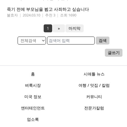
죽기 전에 부모님을 뵙고 사죄하고 싶습니다
불효자
|
2024.03.10
|
추천 3
|
조회 1690
1
»
마지막
검색
글쓰기
홈
시애틀 뉴스
벼룩시장
여행 / 맛집 / 칼럼
미국 정보
커뮤니티
엔터테인먼트
전문가칼럼
업소록