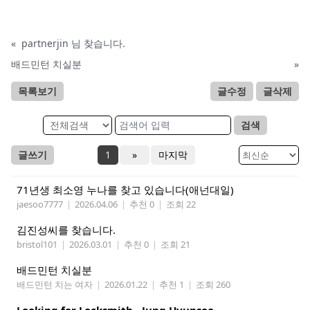
«
partnerjin 님 찾습니다.
배드민턴 치실분
»
목록보기
글수정
글삭제
검색
글쓰기
1
»
마지막
71년생 최소영 누나를 찾고 있습니다(애넌대일)
jaesoo7777
|
2026.04.06
|
추천 0
|
조회 22
김진성씨를 찾습니다.
bristol101
|
2026.03.01
|
추천 0
|
조회 21
배드민턴 치실분
배드민턴 치는 여자
|
2026.01.22
|
추천 1
|
조회 260