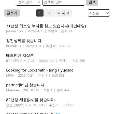
검색
글쓰기
1
»
마지막
71년생 최소영 누나를 찾고 있습니다(애넌대일)
jaesoo7777
|
2026.04.06
|
추천 0
|
조회 22
김진성씨를 찾습니다.
bristol101
|
2026.03.01
|
추천 0
|
조회 21
배드민턴 치실분
배드민턴 치는 여자
|
2026.01.22
|
추천 1
|
조회 258
Looking for Locksmith - Jung Hyunsoo
MKH
|
2025.10.21
|
추천 1
|
조회 308
partnerjin 님 찾습니다.
bluetree
|
2025.07.15
|
추천 1
|
조회 449
82년생 재윤(Jay)를 찾습니다.
송용곤(Kyle)
|
2025.05.03
|
추천 1
|
조회 522